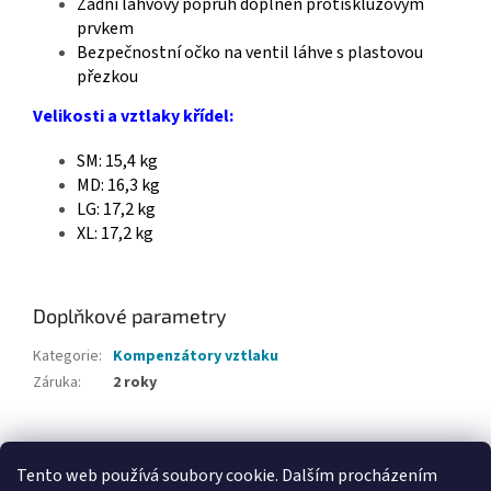
Zadní lahvový popruh doplněn protiskluzovým
prvkem
Bezpečnostní očko na ventil láhve s plastovou
přezkou
Velikosti a vztlaky křídel:
SM: 15,4 kg
MD: 16,3 kg
LG: 17,2 kg
XL: 17,2 kg
Doplňkové parametry
Kategorie
:
Kompenzátory vztlaku
Záruka
:
2 roky
Z
á
Tento web používá soubory cookie. Dalším procházením
Webové stránky Divecentra CZ