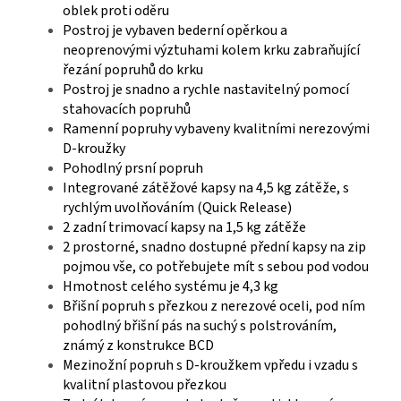
oblek proti oděru
Postroj je vybaven bederní opěrkou a
neoprenovými výztuhami kolem krku zabraňující
řezání popruhů do krku
Postroj je snadno a rychle nastavitelný pomocí
stahovacích popruhů
Ramenní popruhy vybaveny kvalitními nerezovými
D-kroužky
Pohodlný prsní popruh
Integrované zátěžové kapsy na 4,5 kg zátěže, s
rychlým uvolňováním (Quick Release)
2 zadní trimovací kapsy na 1,5 kg zátěže
2 prostorné, snadno dostupné přední kapsy na zip
pojmou vše, co potřebujete mít s sebou pod vodou
Hmotnost celého systému je 4,3 kg
Břišní popruh s přezkou z nerezové oceli, pod ním
pohodlný břišní pás na suchý s polstrováním,
známý z konstrukce BCD
Mezinožní popruh s D-kroužkem vpředu i vzadu s
kvalitní plastovou přezkou