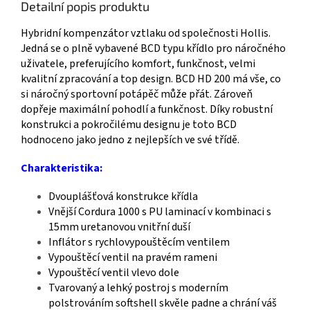
Detailní popis produktu
Hybridní kompenzátor vztlaku od společnosti Hollis.
Jedná se o plně vybavené BCD typu křídlo pro náročného
uživatele, preferujícího komfort, funkčnost, velmi
kvalitní zpracování a top design. BCD HD 200 má vše, co
si náročný sportovní potápěč může přát. Zároveň
dopřeje maximální pohodlí a funkčnost. Díky robustní
konstrukci a pokročilému designu je toto BCD
hodnoceno jako jedno z nejlepších ve své třídě.
Charakteristika:
Dvouplášťová konstrukce křídla
Vnější Cordura 1000 s PU laminací v kombinaci s
15mm uretanovou vnitřní duší
Inflátor s rychlovypouštěcím ventilem
Vypouštěcí ventil na pravém rameni
Vypouštěcí ventil vlevo dole
Tvarovaný a lehký postroj s moderním
polstrováním softshell skvěle padne a chrání váš