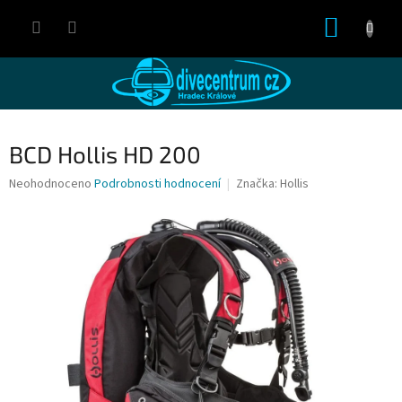
Přejít
NÁKUP
na
obsah
KOŠÍK
BCD Hollis HD 200
Průměrné
Neohodnoceno
Podrobnosti hodnocení
Značka:
Hollis
hodnocení
produktu
je
0,0
z
5
hvězdiček.