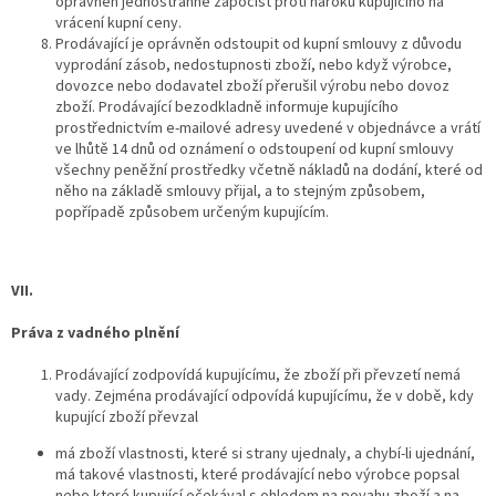
oprávněn jednostranně započíst proti nároku kupujícího na
vrácení kupní ceny.
Prodávající je oprávněn odstoupit od kupní smlouvy z důvodu
vyprodání zásob, nedostupnosti zboží, nebo když výrobce,
dovozce nebo dodavatel zboží přerušil výrobu nebo dovoz
zboží. Prodávající bezodkladně informuje kupujícího
prostřednictvím e-mailové adresy uvedené v objednávce a vrátí
ve lhůtě 14 dnů od oznámení o odstoupení od kupní smlouvy
všechny peněžní prostředky včetně nákladů na dodání, které od
něho na základě smlouvy přijal, a to stejným způsobem,
popřípadě způsobem určeným kupujícím.
VII.
Práva z vadného plnění
Prodávající zodpovídá kupujícímu, že zboží při převzetí nemá
vady. Zejména prodávající odpovídá kupujícímu, že v době, kdy
kupující zboží převzal
má zboží vlastnosti, které si strany ujednaly, a chybí-li ujednání,
má takové vlastnosti, které prodávající nebo výrobce popsal
nebo které kupující očekával s ohledem na povahu zboží a na