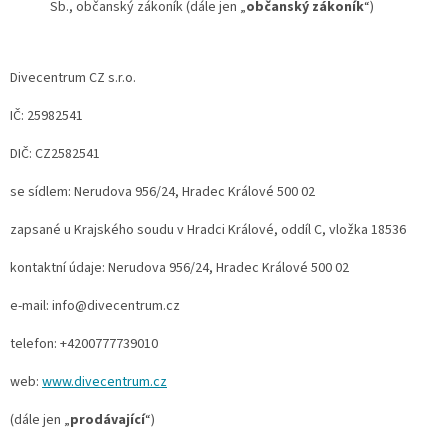
Sb., občanský zákoník (dále jen „
občanský zákoník
“)
Divecentrum CZ s.r.o.
IČ: 25982541
DIČ: CZ2582541
se sídlem: Nerudova 956/24, Hradec Králové 500 02
zapsané u Krajského soudu v Hradci Králové, oddíl C, vložka 18536
kontaktní údaje: Nerudova 956/24, Hradec Králové 500 02
e-mail: info@divecentrum.cz
telefon: +4200777739010
web:
www.divecentrum.cz
(dále jen „
prodávající
“)