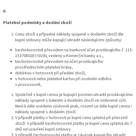
V.
Platební podmínky a dodání zboží
Cenu zboží a případné náklady spojené s dodáním zboží dle
kupní smlouvy může kupující uhradit následujícími způsoby:
bezhotovostně převodem na bankovní účet prodávajícího č. 115-
1537080287/0100, vedený u Komerční banky a.s.,
bezhotovostně převodem na účet prodávajícího
prostřednictvím platební brány,
dobírkou v hotovosti při předání zboží,
v hotovosti nebo platební kartou při osobním odběru
v provozovně,
Společně s kupní cenou je kupující povinen uhradit prodávajícímu
náklady spojené s balením a dodáním zboží ve smluvené výši.
Není-li dále uvedeno výslovně jinak, rozumí se dále kupní cenou i
náklady spojené s dodáním zboží.
V případě platby v hotovosti je kupní cena splatná při převzetí
zboží. V případě bezhotovostní platby je kupní cena splatná do 7
dnů od uzavření kupní smlouvy.
V případě bezhotovostní platby je závazek kupujícího uhradit