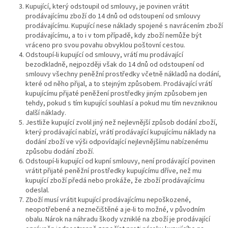
Kupující, který odstoupil od smlouvy, je povinen vrátit
prodávajícímu zboží do 14 dnů od odstoupení od smlouvy
prodávajícímu. Kupující nese náklady spojené s navrácením zboží
prodávajícímu, a to i v tom případě, kdy zboží nemůže být
vráceno pro svou povahu obvyklou poštovní cestou.
Odstoupí-li kupující od smlouvy, vrátí mu prodávající
bezodkladně, nejpozději však do 14 dnů od odstoupení od
smlouvy všechny peněžní prostředky včetně nákladů na dodání,
které od něho přijal, a to stejným způsobem. Prodávající vrátí
kupujícímu přijaté peněžení prostředky jiným způsobem jen
tehdy, pokud s tím kupující souhlasí a pokud mu tím nevzniknou
další náklady.
Jestliže kupující zvolil jiný než nejlevnější způsob dodání zboží,
který prodávající nabízí, vrátí prodávající kupujícímu náklady na
dodání zboží ve výši odpovídající nejlevnějšímu nabízenému
způsobu dodání zboží.
Odstoupí-li kupující od kupní smlouvy, není prodávající povinen
vrátit přijaté peněžní prostředky kupujícímu dříve, než mu
kupující zboží předá nebo prokáže, že zboží prodávajícímu
odeslal.
Zboží musí vrátit kupující prodávajícímu nepoškozené,
neopotřebené a neznečištěné a je-li to možné, v původním
obalu. Nárok na náhradu škody vzniklé na zboží je prodávající