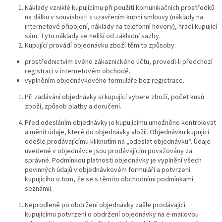
Náklady vzniklé kupujícímu při použití komunikačních prostředků
na dálku v souvislosti s uzavřením kupní smlouvy (náklady na
internetové připojení, náklady na telefonní hovory), hradí kupující
sám. Tyto náklady se neliší od základní sazby.
Kupující provádí objednávku zboží těmito způsoby:
prostřednictvím svého zákaznického účtu, provedl-li předchozí
registraci v internetovém obchodě,
vyplněním objednávkového formuláře bez registrace.
Při zadávání objednávky si kupující vybere zboží, počet kusů
zboží, způsob platby a doručení.
Před odesláním objednávky je kupujícímu umožněno kontrolovat
a měnit údaje, které do objednávky vložil. Objednávku kupující
odešle prodávajícímu kliknutím na „odeslat objednávku“. Údaje
uvedené v objednávce jsou prodávajícím považovány za
správné. Podmínkou platnosti objednávky je vyplnění všech
povinných údajů v objednávkovém formuláři a potvrzení
kupujícího o tom, že se s těmito obchodními podmínkami
seznámil.
Neprodleně po obdržení objednávky zašle prodávající
kupujícímu potvrzení o obdržení objednávky na e-mailovou