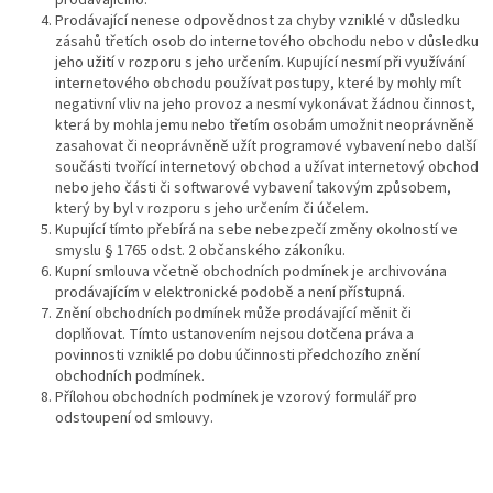
Prodávající nenese odpovědnost za chyby vzniklé v důsledku
zásahů třetích osob do internetového obchodu nebo v důsledku
jeho užití v rozporu s jeho určením. Kupující nesmí při využívání
internetového obchodu používat postupy, které by mohly mít
negativní vliv na jeho provoz a nesmí vykonávat žádnou činnost,
která by mohla jemu nebo třetím osobám umožnit neoprávněně
zasahovat či neoprávněně užít programové vybavení nebo další
součásti tvořící internetový obchod a užívat internetový obchod
nebo jeho části či softwarové vybavení takovým způsobem,
který by byl v rozporu s jeho určením či účelem.
Kupující tímto přebírá na sebe nebezpečí změny okolností ve
smyslu § 1765 odst. 2 občanského zákoníku.
Kupní smlouva včetně obchodních podmínek je archivována
prodávajícím v elektronické podobě a není přístupná.
Znění obchodních podmínek může prodávající měnit či
doplňovat. Tímto ustanovením nejsou dotčena práva a
povinnosti vzniklé po dobu účinnosti předchozího znění
obchodních podmínek.
Přílohou obchodních podmínek je vzorový formulář pro
odstoupení od smlouvy.