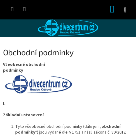
Přejít
NÁKUP
na
obsah
KOŠÍK
Obchodní podmínky
Všeobecné obchodní
podmínky
I.
Základní ustanovení
Tyto všeobecné obchodní podmínky (dále jen „
obchodní
podmínky
“) jsou vydané dle § 1751 a násl. zákona č. 89/2012