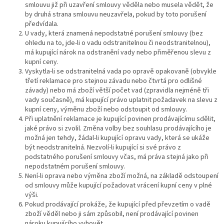
smlouvu již při uzavření smlouvy věděla nebo musela vědět, že
by druhá strana smlouvu neuzavřela, pokud by toto porušení
předvídala.
U vady, která znamená nepodstatné porušení smlouvy (bez
ohledu na to, jde-li o vadu odstranitelnou či neodstranitelnou),
má kupující nárok na odstranění vady nebo přiměřenou slevu z
kupní ceny.
Vyskytla-li se odstranitelná vada po opravě opakovaně (obvykle
třetí reklamace pro stejnou závadu nebo čtvrtá pro odlišné
závady) nebo má zboží větší počet vad (zpravidla nejméně tři
vady současně), má kupující právo uplatnit požadavek na slevu z
kupní ceny, výměnu zboží nebo odstoupit od smlouvy.
Při uplatnění reklamace je kupující povinen prodávajícímu sdělit,
jaké právo si zvolil. Změna volby bez souhlasu prodávajícího je
možná jen tehdy, žádal-li kupující opravu vady, která se ukáže
být neodstranitelná. Nezvolí-li kupující si své právo z
podstatného porušení smlouvy včas, má práva stejná jako při
nepodstatném porušení smlouvy.
Není-li oprava nebo výměna zboží možná, na základě odstoupení
od smlouvy může kupující požadovat vrácení kupní ceny v plné
výši.
Pokud prodávající prokáže, že kupující před převzetím o vadě
zboží věděl nebo ji sám způsobil, není prodávající povinen
nároku kupujícího vyhovět.