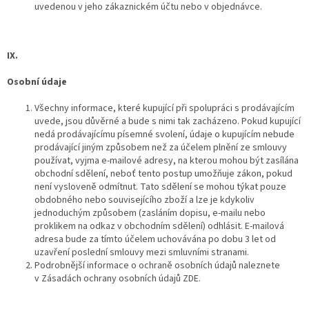
uvedenou v jeho zákaznickém účtu nebo v objednávce.
IX.
Osobní údaje
Všechny informace, které kupující při spolupráci s prodávajícím
uvede, jsou důvěrné a bude s nimi tak zacházeno. Pokud kupující
nedá prodávajícímu písemné svolení, údaje o kupujícím nebude
prodávající jiným způsobem než za účelem plnění ze smlouvy
používat, vyjma e-mailové adresy, na kterou mohou být zasílána
obchodní sdělení, neboť tento postup umožňuje zákon, pokud
není vysloveně odmítnut. Tato sdělení se mohou týkat pouze
obdobného nebo souvisejícího zboží a lze je kdykoliv
jednoduchým způsobem (zasláním dopisu, e-mailu nebo
proklikem na odkaz v obchodním sdělení) odhlásit. E-mailová
adresa bude za tímto účelem uchovávána po dobu 3 let od
uzavření poslední smlouvy mezi smluvními stranami.
Podrobnější informace o ochraně osobních údajů naleznete
v Zásadách ochrany osobních údajů ZDE.