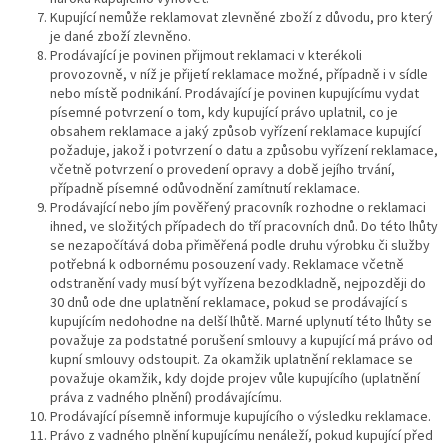
Kupující nemůže reklamovat zlevněné zboží z důvodu, pro který
je dané zboží zlevněno.
Prodávající je povinen přijmout reklamaci v kterékoli
provozovně, v níž je přijetí reklamace možné, případně i v sídle
nebo místě podnikání. Prodávající je povinen kupujícímu vydat
písemné potvrzení o tom, kdy kupující právo uplatnil, co je
obsahem reklamace a jaký způsob vyřízení reklamace kupující
požaduje, jakož i potvrzení o datu a způsobu vyřízení reklamace,
včetně potvrzení o provedení opravy a době jejího trvání,
případně písemné odůvodnění zamítnutí reklamace.
Prodávající nebo jím pověřený pracovník rozhodne o reklamaci
ihned, ve složitých případech do tří pracovních dnů. Do této lhůty
se nezapočítává doba přiměřená podle druhu výrobku či služby
potřebná k odbornému posouzení vady. Reklamace včetně
odstranění vady musí být vyřízena bezodkladně, nejpozději do
30 dnů ode dne uplatnění reklamace, pokud se prodávající s
kupujícím nedohodne na delší lhůtě. Marné uplynutí této lhůty se
považuje za podstatné porušení smlouvy a kupující má právo od
kupní smlouvy odstoupit. Za okamžik uplatnění reklamace se
považuje okamžik, kdy dojde projev vůle kupujícího (uplatnění
práva z vadného plnění) prodávajícímu.
Prodávající písemně informuje kupujícího o výsledku reklamace.
Právo z vadného plnění kupujícímu nenáleží, pokud kupující před