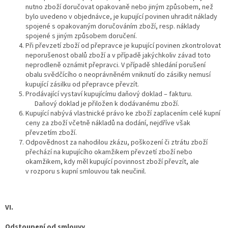
nutno zboží doručovat opakovaně nebo jiným způsobem, než
bylo uvedeno v objednávce, je kupující povinen uhradit náklady
spojené s opakovaným doručováním zboží, resp. náklady
spojené s jiným způsobem doručení.
Při převzetí zboží od přepravce je kupující povinen zkontrolovat
neporušenost obalů zboží a v případě jakýchkoliv závad toto
neprodleně oznámit přepravci. V případě shledání porušení
obalu svědčícího o neoprávněném vniknutí do zásilky nemusí
kupující zásilku od přepravce převzít.
Prodávající vystaví kupujícímu daňový doklad – fakturu.
Daňový doklad je přiložen k dodávanému zboží.
Kupující nabývá vlastnické právo ke zboží zaplacením celé kupní
ceny za zboží včetně nákladů na dodání, nejdříve však
převzetím zboží.
Odpovědnost za nahodilou zkázu, poškození či ztrátu zboží
přechází na kupujícího okamžikem převzetí zboží nebo
okamžikem, kdy měl kupující povinnost zboží převzít, ale
v rozporu s kupní smlouvou tak neučinil.
VI.
Odstoupení od smlouvy