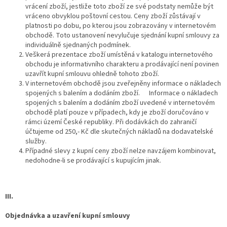
vrácení zboží, jestliže toto zboží ze své podstaty nemůže být
vráceno obvyklou poštovní cestou. Ceny zboží zůstávají v
platnosti po dobu, po kterou jsou zobrazovány v internetovém
obchodě. Toto ustanovení nevylučuje sjednání kupní smlouvy za
individuálně sjednaných podmínek.
Veškerá prezentace zboží umístěná v katalogu internetového
obchodu je informativního charakteru a prodávající není povinen
uzavřít kupní smlouvu ohledně tohoto zboží.
V internetovém obchodě jsou zveřejněny informace o nákladech
spojených s balením a dodáním zboží. Informace o nákladech
spojených s balením a dodáním zboží uvedené v internetovém
obchodě platí pouze v případech, kdy je zboží doručováno v
rámci území České republiky. Při dodávkách do zahraničí
účtujeme od 250,- Kč dle skutečných nákladů na dodavatelské
služby.
Případné slevy z kupní ceny zboží nelze navzájem kombinovat,
nedohodne-li se prodávající s kupujícím jinak.
III.
Objednávka a uzavření kupní smlouvy