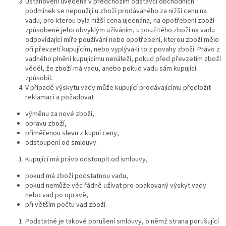
Ustanovení uvedená v předchozím odstavci obchodních
podmínek se nepoužijí u zboží prodávaného za nižší cenu na
vadu, pro kterou byla nižší cena ujednána, na opotřebení zboží
způsobené jeho obvyklým užíváním, u použitého zboží na vadu
odpovídající míře používání nebo opotřebení, kterou zboží mělo
při převzetí kupujícím, nebo vyplývá-li to z povahy zboží. Právo z
vadného plnění kupujícímu nenáleží, pokud před převzetím zboží
věděl, že zboží má vadu, anebo pokud vadu sám kupující
způsobil.
V případě výskytu vady může kupující prodávajícímu předložit
reklamaci a požadovat
výměnu za nové zboží,
opravu zboží,
přiměřenou slevu z kupní ceny,
odstoupení od smlouvy.
Kupující má právo odstoupit od smlouvy,
pokud má zboží podstatnou vadu,
pokud nemůže věc řádně užívat pro opakovaný výskyt vady
nebo vad po opravě,
při větším počtu vad zboží.
Podstatné je takové porušení smlouvy, o němž strana porušující