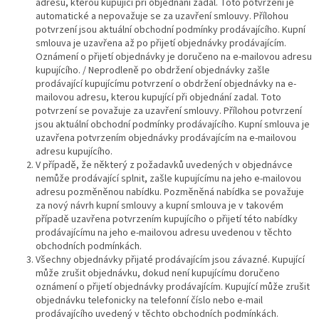
adresu, kterou kupující při objednání zadal. Toto potvrzení je
automatické a nepovažuje se za uzavření smlouvy. Přílohou
potvrzení jsou aktuální obchodní podmínky prodávajícího. Kupní
smlouva je uzavřena až po přijetí objednávky prodávajícím.
Oznámení o přijetí objednávky je doručeno na e-mailovou adresu
kupujícího. / Neprodleně po obdržení objednávky zašle
prodávající kupujícímu potvrzení o obdržení objednávky na e-
mailovou adresu, kterou kupující při objednání zadal. Toto
potvrzení se považuje za uzavření smlouvy. Přílohou potvrzení
jsou aktuální obchodní podmínky prodávajícího. Kupní smlouva je
uzavřena potvrzením objednávky prodávajícím na e-mailovou
adresu kupujícího.
V případě, že některý z požadavků uvedených v objednávce
nemůže prodávající splnit, zašle kupujícímu na jeho e-mailovou
adresu pozměněnou nabídku. Pozměněná nabídka se považuje
za nový návrh kupní smlouvy a kupní smlouva je v takovém
případě uzavřena potvrzením kupujícího o přijetí této nabídky
prodávajícímu na jeho e-mailovou adresu uvedenou v těchto
obchodních podmínkách.
Všechny objednávky přijaté prodávajícím jsou závazné. Kupující
může zrušit objednávku, dokud není kupujícímu doručeno
oznámení o přijetí objednávky prodávajícím. Kupující může zrušit
objednávku telefonicky na telefonní číslo nebo e-mail
prodávajícího uvedený v těchto obchodních podmínkách.