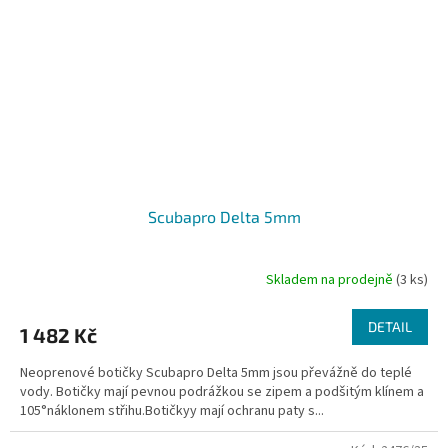
Scubapro Delta 5mm
Skladem na prodejně
(3 ks)
DETAIL
1 482 Kč
Neoprenové botičky Scubapro Delta 5mm jsou převážně do teplé
vody. Botičky mají pevnou podrážkou se zipem a podšitým klínem a
105°náklonem střihu.Botičkyy mají ochranu paty s...