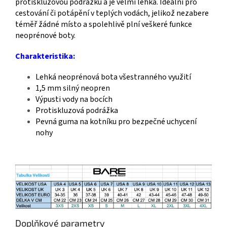
protiskluzovou podrážku a je velmi lehká. Ideální pro
cestování či potápění v teplých vodách, jelikož nezabere
téměř žádné místo a spolehlivě plní veškeré funkce
neoprénové boty.
Charakteristika:
Lehká neoprénová bota všestranného využití
1,5 mm silný neopren
Výpusti vody na bocích
Protiskluzová podrážka
Pevná guma na kotníku pro bezpečné uchycení
nohy
Doplňkové parametry