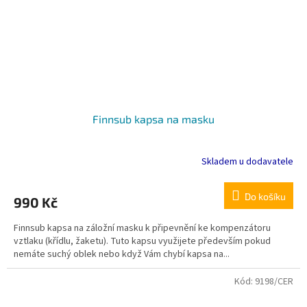
Finnsub kapsa na masku
Skladem u dodavatele
Do košíku
990 Kč
Finnsub kapsa na záložní masku k připevnění ke kompenzátoru
vztlaku (křídlu, žaketu). Tuto kapsu využijete především pokud
nemáte suchý oblek nebo když Vám chybí kapsa na...
Kód:
9198/CER