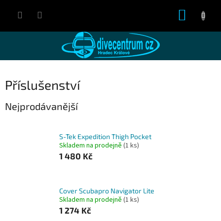
Přejít
NÁKUP
na
obsah
KOŠÍK
Příslušenství
Nejprodávanější
S-Tek Expedition Thigh Pocket
Skladem na prodejně
(1 ks)
1 480 Kč
Cover Scubapro Navigator Lite
Skladem na prodejně
(1 ks)
1 274 Kč