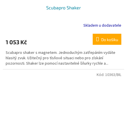
Scubapro Shaker
Skladem u dodavatele
Do košíku
1 053 Kč
Scubapro shaker s magnetem. Jednoduchým zatřepáním vydáte
hlasitý zvuk. Užitečný pro tísňové situaci nebo pro získání
pozornosti. Shaker lze pomocí nastavitelné šňurky rychle a...
Kód:
10363/BIL