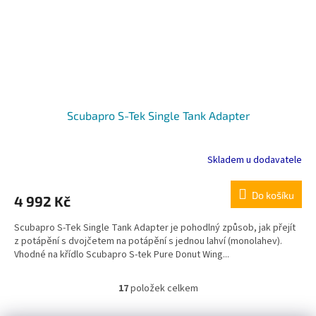
Scubapro S-Tek Single Tank Adapter
Skladem u dodavatele
Do košíku
4 992 Kč
Scubapro S-Tek Single Tank Adapter je pohodlný způsob, jak přejít
z potápění s dvojčetem na potápění s jednou lahví (monolahev).
Vhodné na křídlo Scubapro S-tek Pure Donut Wing...
17
položek celkem
O
v