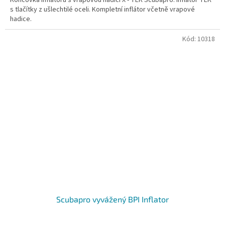
Koncovka inflatoru s vrapovou hadicí X - TEK Scubapro. Inflator TEK
s tlačítky z ušlechtilé oceli. Kompletní inflátor včetně vrapové
hadice.
Kód:
10318
Scubapro vyvážený BPI Inflator