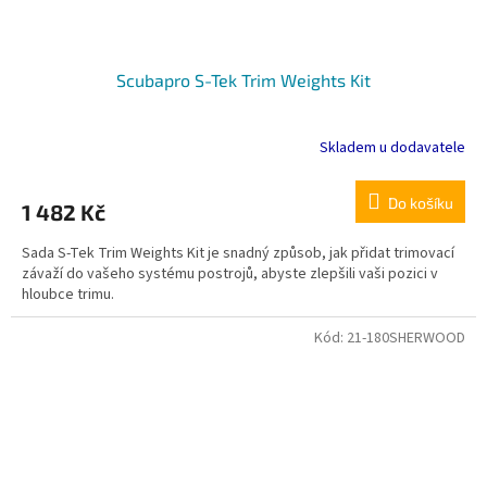
Scubapro S-Tek Trim Weights Kit
Skladem u dodavatele
Do košíku
1 482 Kč
Sada S-Tek Trim Weights Kit je snadný způsob, jak přidat trimovací
závaží do vašeho systému postrojů, abyste zlepšili vaši pozici v
hloubce trimu.
Kód:
21-180SHERWOOD