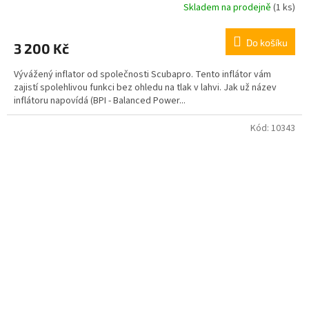
Skladem na prodejně
(1 ks)
Do košíku
3 200 Kč
Vývážený inflator od společnosti Scubapro. Tento inflátor vám
zajistí spolehlivou funkci bez ohledu na tlak v lahvi. Jak už název
inflátoru napovídá (BPI - Balanced Power...
Kód:
10343