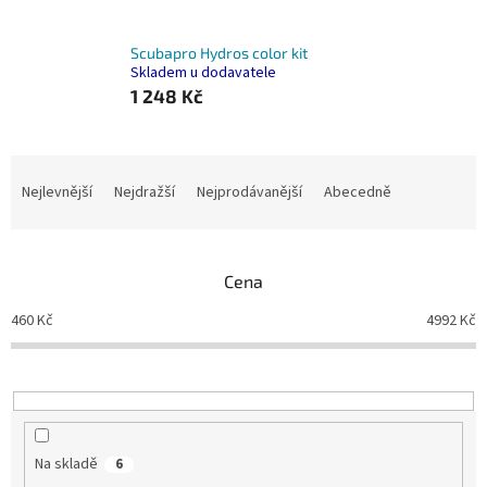
Scubapro Hydros color kit
Skladem u dodavatele
1 248 Kč
Ř
a
Nejlevnější
Nejdražší
Nejprodávanější
Abecedně
z
e
n
Cena
í
p
460
Kč
4992
Kč
r
o
d
u
k
t
Na skladě
6
ů