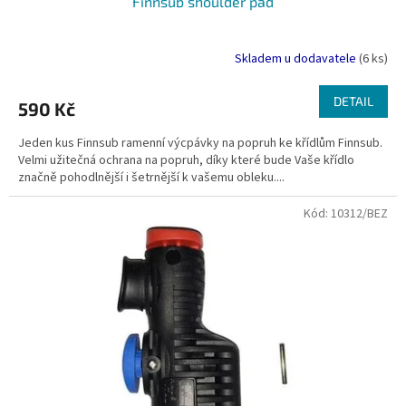
Finnsub shoulder pad
Skladem u dodavatele
(6 ks)
DETAIL
590 Kč
Jeden kus Finnsub ramenní výcpávky na popruh ke křídlům Finnsub.
Velmi užitečná ochrana na popruh, díky které bude Vaše křídlo
značně pohodlnější i šetrnější k vašemu obleku....
Kód:
10312/BEZ