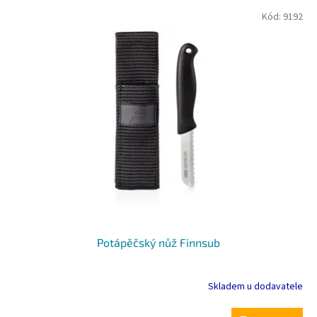
V
Kód:
9192
ý
p
i
s
p
r
o
d
u
k
t
ů
Potápěčský nůž Finnsub
Skladem u dodavatele