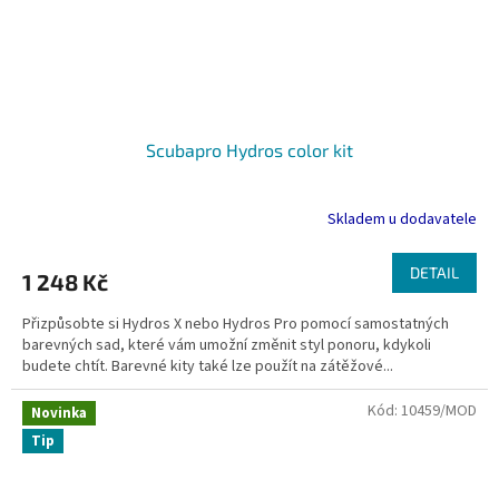
Scubapro Hydros color kit
Skladem u dodavatele
DETAIL
1 248 Kč
Přizpůsobte si Hydros X nebo Hydros Pro pomocí samostatných
barevných sad, které vám umožní změnit styl ponoru, kdykoli
budete chtít. Barevné kity také lze použít na zátěžové...
Kód:
10459/MOD
Novinka
Tip