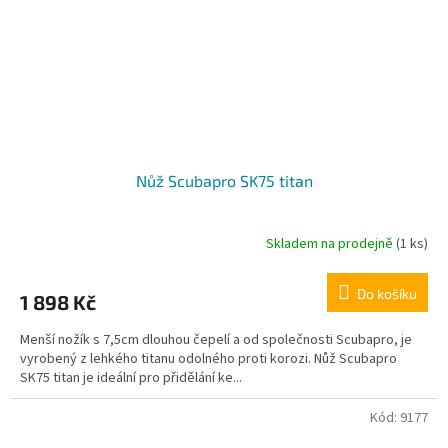
Nůž Scubapro SK75 titan
Skladem na prodejně
(1 ks)
Do košíku
1 898 Kč
Menší nožík s 7,5cm dlouhou čepelí a od společnosti Scubapro, je
vyrobený z lehkého titanu odolného proti korozi. Nůž Scubapro
SK75 titan je ideální pro přidělání ke...
Kód:
9177