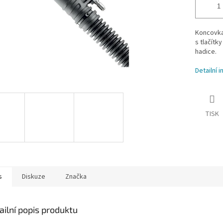
Koncovka 
s tlačítk
hadice.
Detailní 
TISK
s
Diskuze
Značka
ailní popis produktu