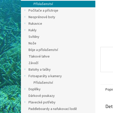
n
Příslušenství
e
Počítače a přístroje
l
Neoprénové boty
Rukavice
Kukly
Svítilny
Nože
Bóje a příslušenství
Tlakové lahve
Závaží
Batohy a tašky
Fotoaparáty a kamery
Příslušenství
Doplňky
Popi
Dárkové poukazy
Plavecké potřeby
Det
Paddleboardy a nafukovací lodě