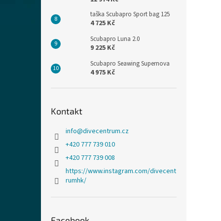
taška Scubapro Sport bag 125
4 725 Kč
Scubapro Luna 2.0
9 225 Kč
Scubapro Seawing Supernova
4 975 Kč
Kontakt
info
@
divecentrum.cz
+420 777 739 010
+420 777 739 008
https://www.instagram.com/divecent
rumhk/
Facebook