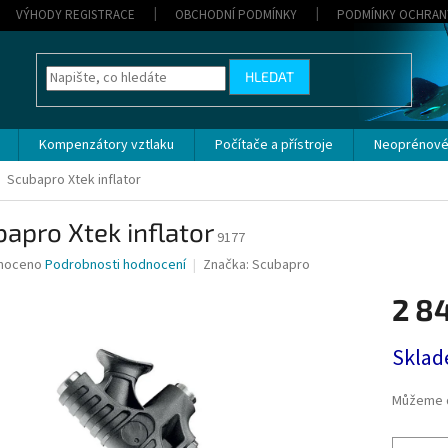
VÝHODY REGISTRACE
OBCHODNÍ PODMÍNKY
PODMÍNKY OCHRAN
HLEDAT
Kompenzátory vztlaku
Počítače a přístroje
Neoprénové
Scubapro Xtek inflator
apro Xtek inflator
9177
né
noceno
Podrobnosti hodnocení
Značka:
Scubapro
ní
2 8
u
Měrná
Sklad
cena:
ek.
Můžeme d