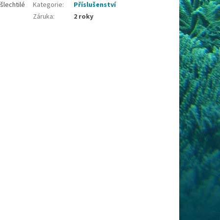
šlechtilé
Kategorie
:
Příslušenství
Záruka
:
2 roky