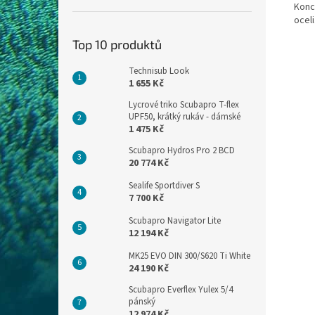
Konco
oceli
Top 10 produktů
Technisub Look
1 655 Kč
Lycrové triko Scubapro T-flex
UPF50, krátký rukáv - dámské
1 475 Kč
Scubapro Hydros Pro 2 BCD
20 774 Kč
Sealife Sportdiver S
7 700 Kč
Scubapro Navigator Lite
12 194 Kč
MK25 EVO DIN 300/S620 Ti White
24 190 Kč
Scubapro Everflex Yulex 5/4
pánský
12 974 Kč