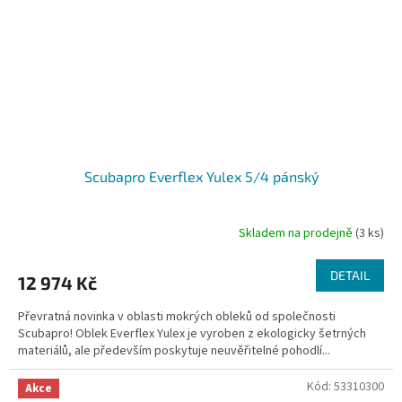
Scubapro Everflex Yulex 5/4 pánský
Skladem na prodejně
(3 ks)
DETAIL
12 974 Kč
Převratná novinka v oblasti mokrých obleků od společnosti
Scubapro! Oblek Everflex Yulex je vyroben z ekologicky šetrných
materiálů, ale především poskytuje neuvěřitelné pohodlí...
Kód:
53310300
Akce