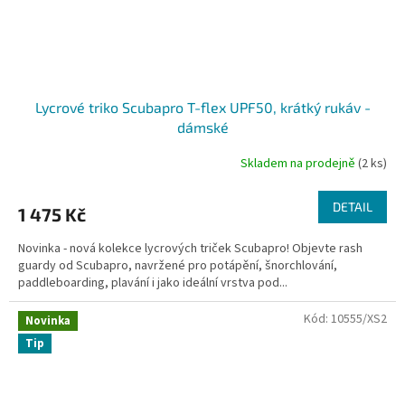
Lycrové triko Scubapro T-flex UPF50, krátký rukáv -
dámské
Skladem na prodejně
(2 ks)
DETAIL
1 475 Kč
Novinka - nová kolekce lycrových triček Scubapro! Objevte rash
guardy od Scubapro, navržené pro potápění, šnorchlování,
paddleboarding, plavání i jako ideální vrstva pod...
Kód:
10555/XS2
Novinka
Tip