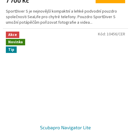
7 700 Kč
SportDiver S je nejnovější kompaktní a lehké podvodní pouzdro
společnosti SeaLife pro chytré telefony. Pouzdro SportDiver S
umožní potápěčům pořizovat fotografie a videa...
Kód:
10456/CER
Akce
Novinka
Tip
Scubapro Navigator Lite