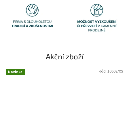
e
m
o
b
c
h
o
Akční zboží
d
ě
Kód:
10602/XS
Novinka