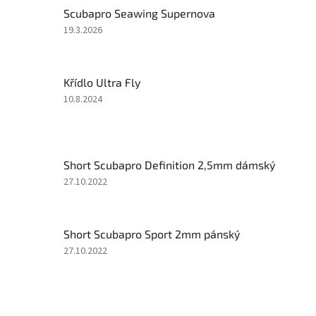
Scubapro Seawing Supernova
Hodnocení
19.3.2026
produktu
je
5
Křídlo Ultra Fly
z
5
Hodnocení
10.8.2024
hvězdiček.
produktu
je
3
z
Short Scubapro Definition 2,5mm dámský
5
hvězdiček.
Hodnocení
27.10.2022
produktu
je
5
Short Scubapro Sport 2mm pánský
z
5
Hodnocení
27.10.2022
hvězdiček.
produktu
je
5
z