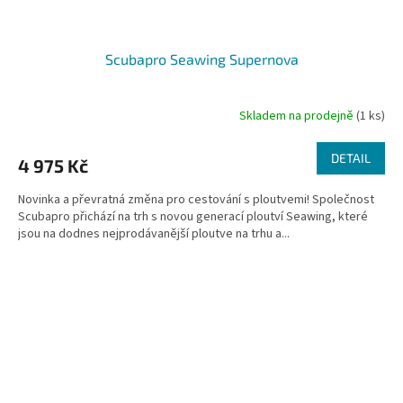
Scubapro Seawing Supernova
Skladem na prodejně
(1 ks)
Průměrné
hodnocení
produktu
DETAIL
4 975 Kč
je
5,0
Novinka a převratná změna pro cestování s ploutvemi! Společnost
z
Scubapro přichází na trh s novou generací ploutví Seawing, které
5
jsou na dodnes nejprodávanější ploutve na trhu a...
hvězdiček.