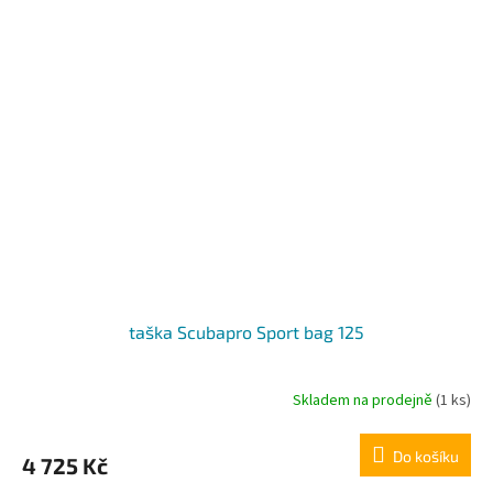
taška Scubapro Sport bag 125
Skladem na prodejně
(1 ks)
Průměrné
hodnocení
produktu
Do košíku
4 725 Kč
je
4,7