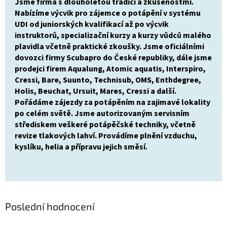
Jsme firma s dlouholetou tradicí­ a zkušenostmi.
Nabí­zíme výcvik pro zájemce o potápění v systému
UDI od juniorských kvalifikací až po výcvik
instruktorů, specializační kurzy a kurzy vůdců malého
plavidla včetně praktické zkoušky. Jsme oficiálními
dovozci firmy Scubapro do České republiky, dále jsme
prodejci firem Aqualung, Atomic aquatis, Interspiro,
Cressi, Bare, Suunto, Technisub, OMS, Enthdegree,
Holis, Beuchat, Ursuit, Mares, Cressi a další­.
Pořádáme zájezdy za potápění­m na zajimavé lokality
po celém světě. Jsme autorizovaným servisním
střediskem veškeré potápěčské techniky, včetně
revize tlakových lahví. Provádíme plnění vzduchu,
kyslíku, helia a přípravu jejich sm
ěsí
.
Poslední hodnocení