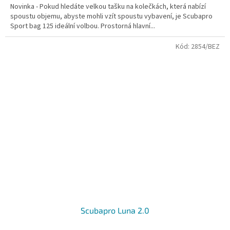
Novinka - Pokud hledáte velkou tašku na kolečkách, která nabízí
z
spoustu objemu, abyste mohli vzít spoustu vybavení, je Scubapro
5
Sport bag 125 ideální volbou. Prostorná hlavní...
hvězdiček.
Kód:
2854/BEZ
Scubapro Luna 2.0