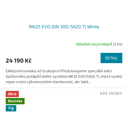
MK25 EVO DIN 300/S620 Ti White
Skladem na prodejně
(1 ks)
DETAIL
24 190 Kč
Exkluzivní novinka od Scubapro! Představujeme speciální edici
špičkového potápěčského systému MK25 EVO/S620 Ti, která vyniká
nejen svými výkonnostními vlastnostmi, ale také...
Kód:
10238/S
Akce
Novinka
Tip