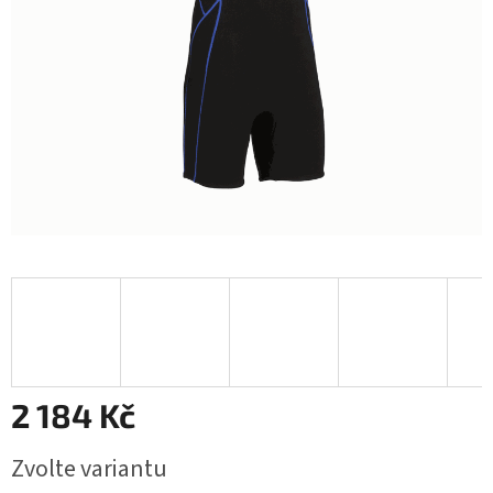
2 184 Kč
Měrná
Zvolte variantu
cena: