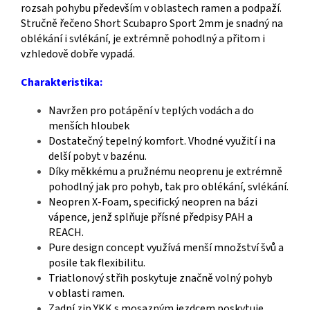
rozsah pohybu především v oblastech ramen a podpaží.
Stručně řečeno Short Scubapro Sport 2mm je snadný na
oblékání i svlékání, je extrémně pohodlný a přitom i
vzhledově dobře vypadá.
Charakteristika:
Navržen pro potápění v teplých vodách a do
menších hloubek
Dostatečný tepelný komfort. Vhodné využití i na
delší pobyt v bazénu.
Díky měkkému a pružnému neoprenu je extrémně
pohodlný jak pro pohyb, tak pro oblékání, svlékání.
Neopren X-Foam, specifický neopren na bázi
vápence, jenž splňuje přísné předpisy PAH a
REACH.
Pure design concept využívá menší množství švů a
posile tak flexibilitu.
Triatlonový střih poskytuje značně volný pohyb
v oblasti ramen.
Zadní zip YKK s mosazným jezdcem poskytuje