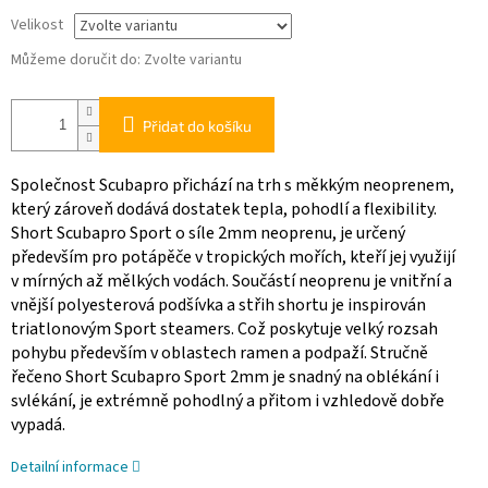
Velikost
Můžeme doručit do:
Zvolte variantu
Přidat do košíku
Společnost Scubapro přichází na trh s měkkým neoprenem,
který zároveň dodává dostatek tepla, pohodlí a flexibility.
Short Scubapro Sport o síle 2mm neoprenu, je určený
především pro potápěče v tropických mořích, kteří jej využijí
v mírných až mělkých vodách. Součástí neoprenu je vnitřní a
vnější polyesterová podšívka a střih shortu je inspirován
triatlonovým Sport steamers. Což poskytuje velký rozsah
pohybu především v oblastech ramen a podpaží. Stručně
řečeno Short Scubapro Sport 2mm je snadný na oblékání i
svlékání, je extrémně pohodlný a přitom i vzhledově dobře
vypadá.
Detailní informace