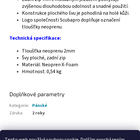
zvýšenou dlouhodobou odolnost a snadné použití.
Konstrukce plochého švu je pohodlná na holé kůži.
Logo společnosti Scubapro doplňuje označení
tloušťky neoprenu.
Technická specifikace:
Tloušťka neoprenu 2mm
Švy ploché, zadní zip
Materiál: Neopren X-Foam
Hmotnost:
0,54 kg
Doplňkové parametry
Kategorie
:
Pánské
Záruka
:
2 roky
Z
á
Tento web používá soubory cookie. Dalším procházením