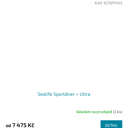
Kód:
9270/POU2
Sealife Sportdiver + Ultra
Skladem na prodejně
(1 ks)
Průměrné
hodnocení
produktu
7 475 Kč
od
DETAIL