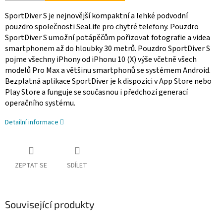
SportDiver S je nejnovější kompaktní a lehké podvodní
pouzdro společnosti SeaLife pro chytré telefony. Pouzdro
SportDiver S umožní potápěčům pořizovat fotografie a videa
smartphonem až do hloubky 30 metrů. Pouzdro SportDiver S
pojme všechny iPhony od iPhonu 10 (X) výše včetně všech
modelů Pro Max a většinu smartphonů se systémem Android.
Bezplatná aplikace SportDiver je k dispozici v App Store nebo
Play Store a funguje se současnou i předchozí generací
operačního systému.
Detailní informace
ZEPTAT SE
SDÍLET
Související produkty