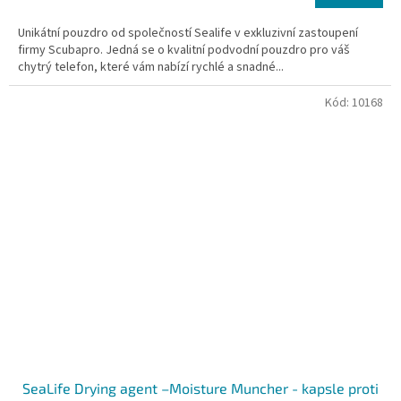
je
5,0
Unikátní pouzdro od společností Sealife v exkluzivní zastoupení
z
firmy Scubapro. Jedná se o kvalitní podvodní pouzdro pro váš
5
chytrý telefon, které vám nabízí rychlé a snadné...
hvězdiček.
Kód:
10168
SeaLife Drying agent –Moisture Muncher - kapsle proti