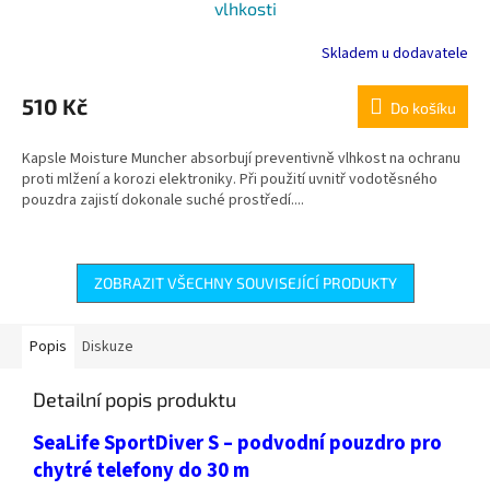
vlhkosti
Skladem u dodavatele
510 Kč
Do košíku
Kapsle Moisture Muncher absorbují preventivně vlhkost na ochranu
proti mlžení a korozi elektroniky. Při použití uvnitř vodotěsného
pouzdra zajistí dokonale suché prostředí....
ZOBRAZIT VŠECHNY SOUVISEJÍCÍ PRODUKTY
Popis
Diskuze
Detailní popis produktu
SeaLife SportDiver S – podvodní pouzdro pro
chytré telefony do 30 m