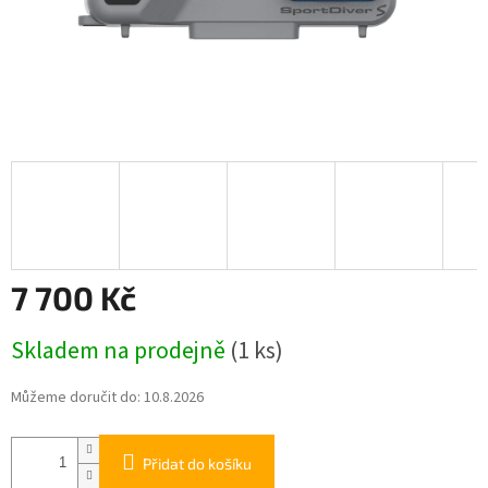
7 700 Kč
Měrná
Skladem na prodejně
(1 ks)
cena:
Můžeme doručit do:
10.8.2026
Přidat do košíku