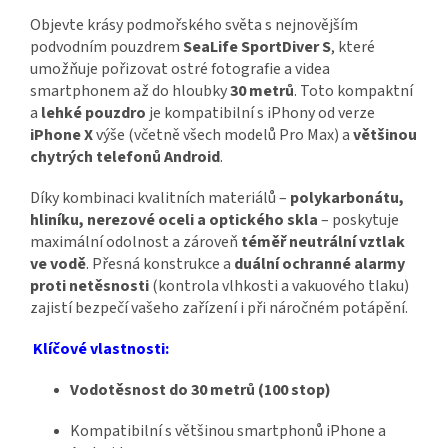
Objevte krásy podmořského světa s nejnovějším
podvodním pouzdrem
SeaLife SportDiver S
, které
umožňuje pořizovat ostré fotografie a videa
smartphonem až do hloubky
30 metrů
. Toto kompaktní
a
lehké pouzdro
je kompatibilní s iPhony od verze
iPhone X
výše (včetně všech modelů Pro Max) a
většinou
chytrých telefonů Android
.
Díky kombinaci kvalitních materiálů –
polykarbonátu,
hliníku, nerezové oceli a optického skla
– poskytuje
maximální odolnost a zároveň
téměř neutrální vztlak
ve vodě
. Přesná konstrukce a
duální ochranné alarmy
proti netěsnosti
(kontrola vlhkosti a vakuového tlaku)
zajistí bezpečí vašeho zařízení i při náročném potápění.
Klíčové vlastnosti:
Vodotěsnost do 30 metrů (100 stop)
Kompatibilní s většinou smartphonů iPhone a