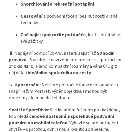
Šnorchlování a rekreační potápění
Cestování
a podvodní focení bez nutnosti drahé
techniky
Začínající i pokročilé potápěče
, kteří chtějí sdílet
své zážitky
🔋 Napájení pomocí 2x AAA baterií zajistí až
50 hodin
provozu
. Pouzdro je navrženo pro provoz v teplotách od
1°C do 43°C
, a jeho kompaktní rozměry a váha 641 g z
něj dělají
ideálního společníka na cesty
.
💡
Upozornění:
Některé pokročilé funkce fotoaparátu
(např. režim Portrét, výběr objektivu) mohou být
omezeny dle modelu telefonu.
SeaLife SportDiver S
je ideálním řešením pro každého,
kdo hledá
cenově dostupné a spolehlivé podvodní
pouzdro na mobilní telefon
. Vybavte se pro potápění
chytře – s jistotou, ochranou a kvalitou od SeaLife.