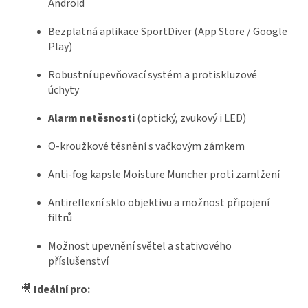
Android
Bezplatná aplikace SportDiver (App Store / Google
Play)
Robustní upevňovací systém a protiskluzové
úchyty
Alarm netěsnosti
(optický, zvukový i LED)
O-kroužkové těsnění s vačkovým zámkem
Anti-fog kapsle Moisture Muncher proti zamlžení
Antireflexní sklo objektivu a možnost připojení
filtrů
Možnost upevnění světel a stativového
příslušenství
🎥
Ideální pro: