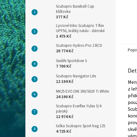
Scubapro Baseball Cap
kšiltovka
377 Kč
Lycrové triko Scubapro T-flex
UPF50, krátký rukáv - dámské
1 475 Kč
Scubapro Hydros Pro 2 BCD
Popi
20 774 Kč
Sealife Sportdiver S
7 700 Kč
Det
Scubapro Navigator Lite
12 194 Kč
Menš
z le
MK25 EVO DIN 300/S620 Ti White
přid
24 190 Kč
pouz
Scubapro Everflex Yulex 5/4
Scub
pánský
konc
12 974 Kč
prov
taška Scubapro Sport bag 125
skvě
4 725 Kč
vám 