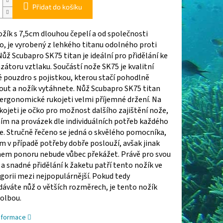
Přidat do košíku
žík s 7,5cm dlouhou čepelí a od společnosti
, je vyrobený z lehkého titanu odolného proti
Nůž Scubapro SK75 titan je ideální pro přidělání ke
toru vztlaku. Součástí nože SK75 je kvalitní
 pouzdro s pojistkou, kterou stačí pohodlně
ut a nožík vytáhnete. Nůž Scubapro SK75 titan
ergonomické rukojeti velmi příjemné držení. Na
kojeti je očko pro možnost dalšího zajištění nože,
ím na provázek dle individuálních potřeb každého
e. Stručně řečeno se jedná o skvělého pomocníka,
m v případě potřeby dobře poslouží, avšak jinak
em ponoru nebude vůbec překážet. Právě pro svou
 a snadné přidělání k žaketu patří tento nožík ve
gorii mezi nejpopulárnější. Pokud tedy
áváte nůž o větších rozměrech, je tento nožík
volbou.
informace