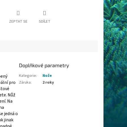
ZEPTAT SE
SDÍLET
Doplňkové parametry
Kategorie
:
Nože
bený
eální pro
Záruka
:
2 roky
stové
ete. Nůž
ení. Na
 na
se jedná o
k jinak
snadné