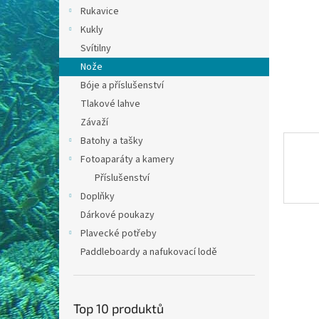
n
Rukavice
e
Kukly
l
Svítilny
Nože
Bóje a příslušenství
Tlakové lahve
Závaží
Batohy a tašky
Fotoaparáty a kamery
Příslušenství
Doplňky
Dárkové poukazy
Plavecké potřeby
Paddleboardy a nafukovací lodě
Top 10 produktů