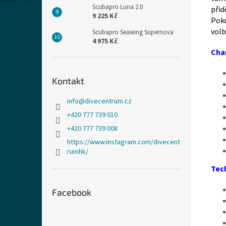
Scubapro Luna 2.0
přid
9 225 Kč
Poku
volb
Scubapro Seawing Supernova
4 975 Kč
Char
Kontakt
info
@
divecentrum.cz
+420 777 739 010
+420 777 739 008
https://www.instagram.com/divecent
rumhk/
Tec
Facebook