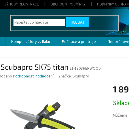
VÝHODY REGISTRACE
OBCHODNÍ PODMÍNKY
PODMÍNKY OCHRAN
HLEDAT
Kompenzátory vztlaku
Počítače a přístroje
Neoprénové
 Scubapro SK75 titan
21-180SHERWOOD
né
noceno
Podrobnosti hodnocení
Značka:
Scubapro
ní
1 8
u
Měrná
Sklad
cena:
ek.
Můžeme d