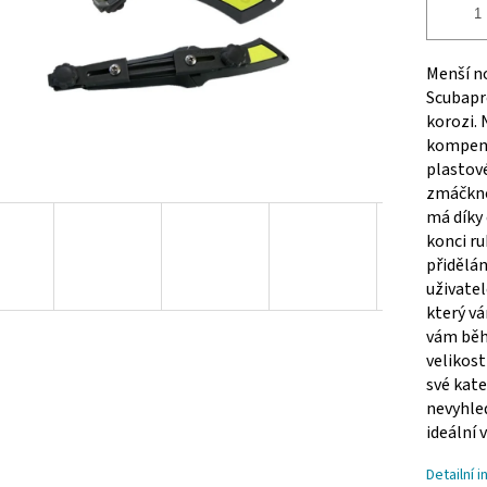
Menší no
Scubapro
korozi. 
kompenzá
plastové
zmáčkno
má díky 
konci ru
přidělán
uživatel
který vá
vám běh
velikost
své kate
nevyhled
ideální 
Detailní 