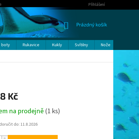
Y OSOBNÍCH ÚDAJŮ
Přihlášení
NÁKUPNÍ
Prázdný košík
KOŠÍK
 boty
Rukavice
Kukly
Svítilny
Nože
Bóje a p
98 Kč
em na prodejně
(1 ks)
oručit do:
11.8.2026