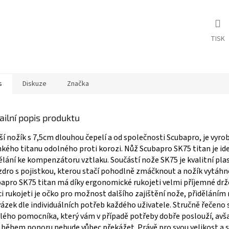
TISK
s
Diskuze
Značka
ailní popis produktu
í nožík s 7,5cm dlouhou čepelí a od společnosti Scubapro, je vyro
hkého titanu odolného proti korozi. Nůž Scubapro SK75 titan je id
ělání ke kompenzátoru vztlaku. Součástí nože SK75 je kvalitní pla
dro s pojistkou, kterou stačí pohodlně zmáčknout a nožík vytáhn
apro SK75 titan má díky ergonomické rukojeti velmi příjemné drž
i rukojeti je očko pro možnost dalšího zajištění nože, přiděláním
ázek dle individuálních potřeb každého uživatele. Stručně řečeno 
lého pomocníka, který vám v případě potřeby dobře poslouží, avša
během ponoru nebude vůbec překážet. Právě pro svou velikost a 