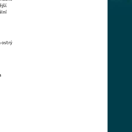
jší.
ální
 ostrý
a