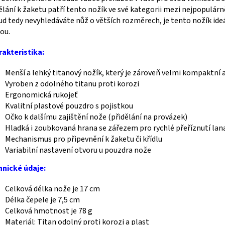
ělání k žaketu patří tento nožík ve své kategorii mezi nejpopulárně
d tedy nevyhledáváte nůž o větších rozměrech, je tento nožík ide
ou.
akteristika:
Menší a lehký titanový nožík, který je zároveň velmi kompaktní a
Vyroben z odolného titanu proti korozi
Ergonomická rukojeť
Kvalitní plastové pouzdro s pojistkou
Očko k dalšímu zajištění nože (přidělání na provázek)
Hladká i zoubkovaná hrana se zářezem pro rychlé přeříznutí lan
Mechanismus pro připevnění k žaketu či křídlu
Variabilní nastavení otvoru u pouzdra nože
hnické údaje:
Celková délka nože je 17 cm
Délka čepele je 7,5 cm
Celková hmotnost je 78 g
Materiál: Titan odolný proti korozi a plast