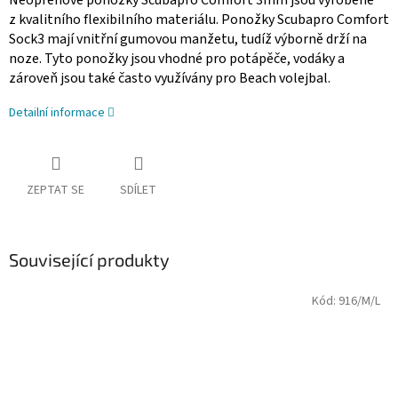
Neoprenové ponožky Scubapro Comfort 3mm jsou vyrobené
z kvalitního flexibilního materiálu. Ponožky Scubapro Comfort
Sock3 mají vnitřní gumovou manžetu, tudíž výborně drží na
noze. Tyto ponožky jsou vhodné pro potápěče, vodáky a
zároveň jsou také často využívány pro Beach volejbal.
Detailní informace
ZEPTAT SE
SDÍLET
Související produkty
Kód:
916/M/L