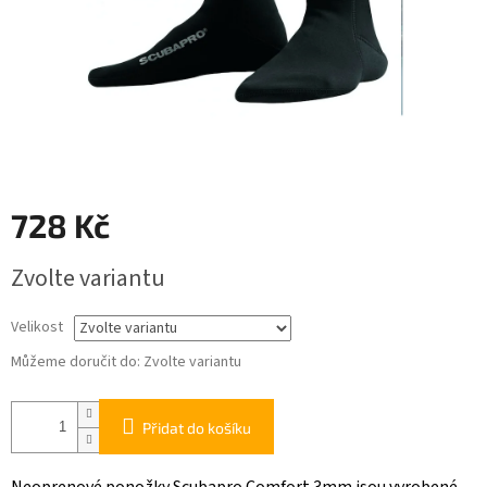
728 Kč
Měrná
Zvolte variantu
cena:
Velikost
Můžeme doručit do:
Zvolte variantu
Přidat do košíku