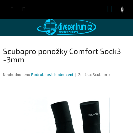
Přejít
NÁKUP
na
obsah
KOŠÍK
Scubapro ponožky Comfort Sock3
-3mm
Průměrné
Neohodnoceno
Podrobnosti hodnocení
Značka:
Scubapro
hodnocení
produktu
je
0,0
z
5
hvězdiček.