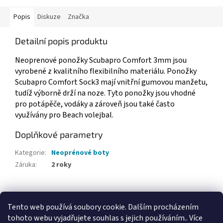
Popis
Diskuze
Značka
Detailní popis produktu
Neoprenové ponožky Scubapro Comfort 3mm jsou
vyrobené z kvalitního flexibilního materiálu. Ponožky
Scubapro Comfort Sock3 mají vnitřní gumovou manžetu,
tudíž výborně drží na noze. Tyto ponožky jsou vhodné
pro potápěče, vodáky a zároveň jsou také často
využívány pro Beach volejbal.
Doplňkové parametry
Kategorie
:
Neoprénové boty
Záruka
:
2 roky
Z
á
Tento web používá soubory cookie. Dalším procházením
Webové stránky Divecentra CZ
p
tohoto webu vyjadřujete souhlas s jejich používáním.. Více