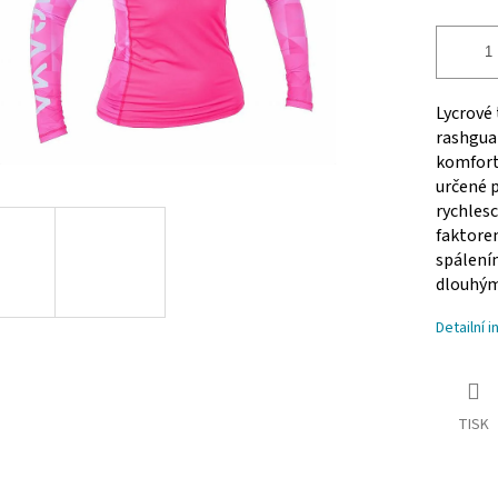
Lycrové
rashguar
komfortn
určené p
rychlesc
faktorem
spálením
dlouhým 
Detailní 
TISK