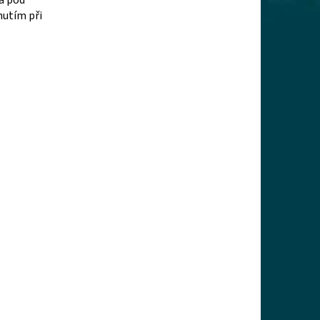
va pod
nutím při