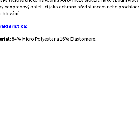
ké lycrové tričko na vodní sporty může sloužit i jako spodní vrst
ý neoprenový oblek, či jako ochrana před sluncem nebo prochlad
chlování.
akteristika:
riál:
84% Micro Polyester a 16% Elastomere.