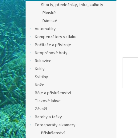
n
Shorty, převlečníky, trika, kalhoty
e
Pánské
l
Dámské
Automatiky
Kompenzátory vztlaku
Počítače a přístroje
Neoprénové boty
Rukavice
Kukly
Svítilny
Nože
Bóje a příslušenství
Tlakové lahve
Závaží
Batohy a tašky
Fotoaparáty a kamery
Příslušenství