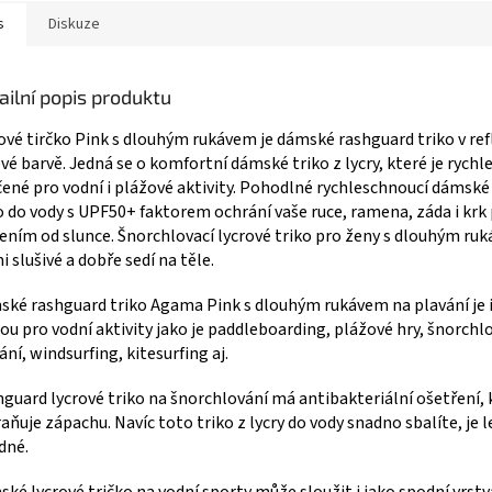
s
Diskuze
ailní popis produktu
ové tirčko Pink s dlouhým rukávem je dámské rashguard triko v ref
vé barvě. Jedná se o komfortní dámské triko z lycry, které je rych
čené pro vodní i plážové aktivity.
Pohodlné rychleschnoucí dámské 
o do vody s UPF50+ faktorem ochrání vaše ruce, ramena, záda i krk
ením od slunce. Šnorchlovací lycrové triko pro ženy s dlouhým ruk
i slušivé a dobře sedí na těle.
ké rashguard triko Agama Pink s dlouhým rukávem na plavání je 
ou pro vodní aktivity jako je paddleboarding, plážové hry, šnorchl
ání, windsurfing, kitesurfing aj.
guard lycrové triko na šnorchlování má antibakteriální ošetření, 
aňuje zápachu. Navíc toto triko z lycry do vody snadno sbalíte, je 
dné.