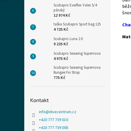
Dáms
Scubapro Everflex Yulex 5/4
běžn
pánský
šnor
12 974 Kč
taška Scubapro Sport bag 125
Char
4 725 Kč
Mate
Scubapro Luna 2.0
9 225 Kč
Scubapro Seawing Supernova
4 975 Kč
Scubapro Seawing Supernova
Bungee Fin Strap
775 Kč
Kontakt
info
@
divecentrum.cz
+420 777 739 010
+420 777 739 008