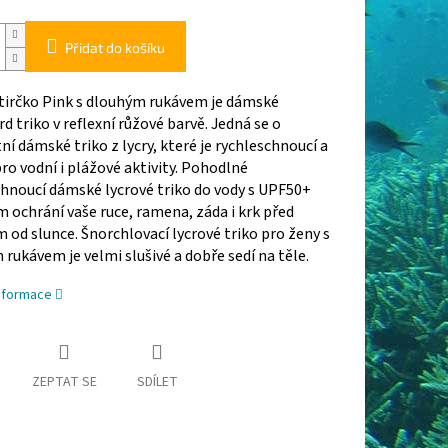
Přidat do košíku
 tirčko Pink s dlouhým rukávem je dámské
d triko v reflexní růžové barvě. Jedná se o
í dámské triko z lycry, které je rychleschnoucí a
ro vodní i plážové aktivity.
Pohodlné
hnoucí dámské lycrové triko do vody s UPF50+
 ochrání vaše ruce, ramena, záda i krk před
 od slunce. Šnorchlovací lycrové triko pro ženy s
rukávem je velmi slušivé a dobře sedí na těle.
informace
ZEPTAT SE
SDÍLET