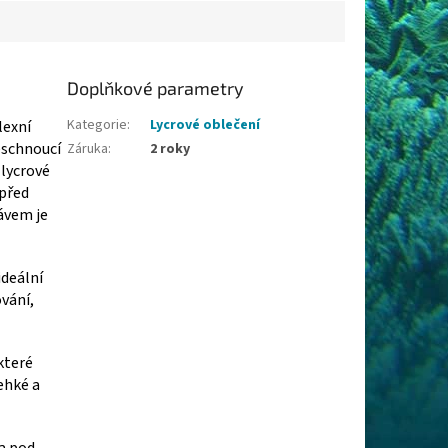
Doplňkové parametry
Kategorie
:
Lycrové oblečení
lexní
leschnoucí
Záruka
:
2 roky
lycrové
 před
ávem je
ideální
ování,
které
lehké a