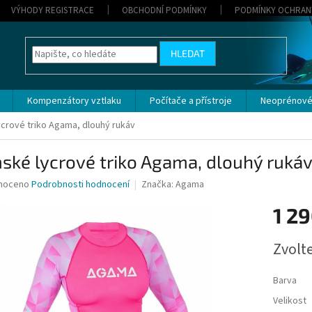
VÝHODY REGISTRACE
OBCHODNÍ PODMÍNKY
PODMÍNKY OCHRAN
HLEDAT
Kompenzátory vztlaku
Počítače a přístroje
Neoprénové
crové triko Agama, dlouhý rukáv
ké lycrové triko Agama, dlouhý ruká
né
noceno
Podrobnosti hodnocení
Značka:
Agama
ní
1 29
u
Měrná
Zvolt
cena:
ek.
Barva
Velikost