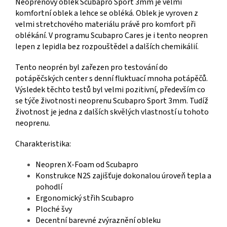
Neoprenový oblek Scubapro Sport 3mm je velmi
komfortní oblek a lehce se obléká. Oblek je vyroven z
velmi stretchového materiálu právě pro komfort při
oblékání. V programu Scubapro Cares je i tento neopren
lepen z lepidla bez rozpouštědel a dalších chemikálií.
Tento neoprén byl zařezen pro testování do
potápěčských center s denní fluktuací mnoha potápěčů.
Výsledek těchto testů byl velmi pozitivní, především co
se týče životnosti neoprenu Scubapro Sport 3mm. Tudíž
životnost je jedna z dalších skvělých vlastností u tohoto
neoprenu.
Charakteristika:
Neopren X-Foam od Scubapro
Konstrukce N2S zajišťuje dokonalou úroveň tepla a
pohodlí
Ergonomický střih Scubapro
Ploché švy
Decentní barevné zvýraznění obleku