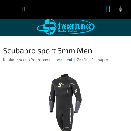
Přejít
NÁKUP
na
obsah
KOŠÍK
Scubapro sport 3mm Men
Průměrné
Neohodnoceno
Podrobnosti hodnocení
Značka:
Scubapro
hodnocení
produktu
je
0,0
z
5
hvězdiček.