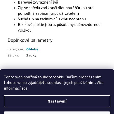
Barevné zvýraznění švů
Zip ve středu zad končí dlouhou šňůrkou pro
pohodlné zapínání zipu uživatelem
Suchý zip na zadním dílu krku neoprenu
Rizikové partie jsou uzpůsobeny oděruvzdornou
vložkou
Doplňkové parametry
Kategorie
:
Obleky
Záruka
:
2 roky
Z
á
Tento web používá soubory cookie. Dalším procházením
Webové stránky Divecentra CZ
p
tohoto webu vyjadřujete souhlas s jejich používáním.. Více
a
informací
zde
.
t
í
Nastavení
Vytvořil Shoptet