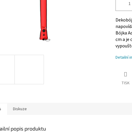
Dekobój
napovídá
Bójka A
cm a je
vypoušt
Detailní 
TISK
s
Diskuze
ailní popis produktu