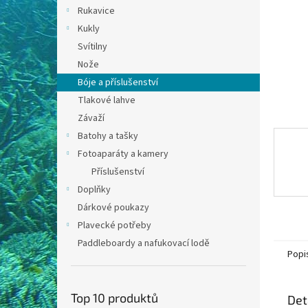
n
Rukavice
e
Kukly
l
Svítilny
Nože
Bóje a příslušenství
Tlakové lahve
Závaží
Batohy a tašky
Fotoaparáty a kamery
Příslušenství
Doplňky
Dárkové poukazy
Plavecké potřeby
Paddleboardy a nafukovací lodě
Popi
Top 10 produktů
Det