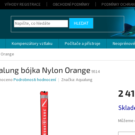
VÝHODY REGISTRACE
OBCHODNÍ PODMÍNKY
PODMÍNKY OCHRAN
HLEDAT
Kompenzátory vztlaku
Počítače a přístroje
Neoprénové
n Orange
alung bójka Nylon Orange
9514
né
noceno
Podrobnosti hodnocení
Značka:
Aqualung
ní
2 41
u
Měrná
Sklad
cena:
ek.
Můžeme d