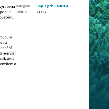
Kategorie
:
Bóje a příslušenství
 vyrobena
sponuje
Záruka
:
2 roky
ouštění.
roudu je
če a
nadnění
i nejvyšší
gnalizovat
ventilem a