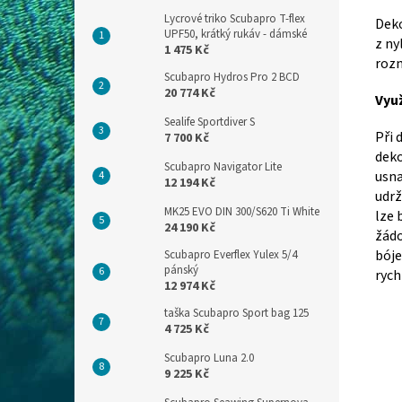
Lycrové triko Scubapro T-flex
Deko
UPF50, krátký rukáv - dámské
z ny
1 475 Kč
rozm
Scubapro Hydros Pro 2 BCD
20 774 Kč
Vyu
Sealife Sportdiver S
Při 
7 700 Kč
deko
Scubapro Navigator Lite
usna
12 194 Kč
udrž
MK25 EVO DIN 300/S620 Ti White
lze 
24 190 Kč
žádo
bóje
Scubapro Everflex Yulex 5/4
pánský
rych
12 974 Kč
taška Scubapro Sport bag 125
4 725 Kč
Scubapro Luna 2.0
9 225 Kč