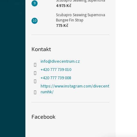
Scubapro Seawing Supernova
4 975 Kč
Scubapro Seawing Supernova
Bungee Fin Strap
775 Kč
Kontakt
info
@
divecentrum.cz
+420 777 739 010
+420 777 739 008
https://www.instagram.com/divecent
rumhk/
Facebook