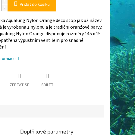
Přidat do košíku
ka Aqualung Nylon Orange deco stop jak už název
 je vyrobena z nylonu a je tradiční oranžové barvy.
qualung Nylon Orange disponuje rozměry 145 x 15
 opatřena výpustním ventilem pro snadné
ění.
informace
ZEPTAT SE
SDÍLET
Doplňkové parametry