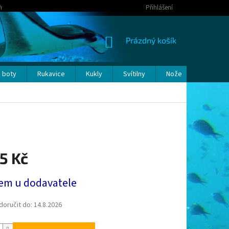
Y OSOBNÍCH ÚDAJŮ
Přihlášení
NÁKUPNÍ
Prázdný košík
KOŠÍK
 boty
Rukavice
Kukly
Svítilny
Nože
Bóje a p
5 Kč
em u dodavatele
oručit do:
14.8.2026