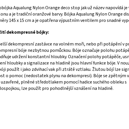
bójka Aqualung Nylon Orange deco stop jak už název napovídá je
lonu a je tradiční oranžové barvy. Bójka Aqualung Nylon Orange di
ěry 145 x 15 cm a je opatřena výpustním ventilem pro snadné vyp
žití dekompresné bójky:
delší dekompresní zastávce na volném moři, nebo při potápění v p
mpresní bóje nezbytnou pomůckou. Bóje označuje polohu potápě
dňuje udržení konstantní hloubky. Označení polohy potápěče, us
ení hloubky a signalizace na hladině jsou hlavní funkce bóje. V nouz
bóji použít i jako zdvihací vak při ztrátě vztlaku. Žlutou bójí lze si
st o pomoc (nedostatek plynu na dekompresi). Bóje se zpětným 
 uzavřené, plněné středotlakem pomocí hadice suchého obleku s
lospojkou, lze použít pro pohodlnější vznášení na hladině.