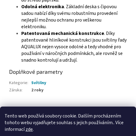
do středu paprsku.
Odolná elektronika
. Základní deska s čipovou
sadou nabízí díky svému robustnímu provedení
nejlepší možnou ochranu pro veškerou
elektroniku.
Patentovaná mechanická konstrukce
. Díky
patentované hliníkové konstrukci jsou svítilny řady
AQUALUX nejen vysoce odolné a tedy vhodné pro
používání v náročných podmínkách, ale rovněž se
snadno kontrolují a udržují.
Doplňkové parametry
Kategorie
:
Svítilny
Záruka
:
2 roky
Z
á
Tento web používá soubory cookie. Dalším procházením
Webové stránky Divecentra CZ
p
tohoto webu vyjadřujete souhlas s jejich používáním.. Více
a
informací
zde
.
t