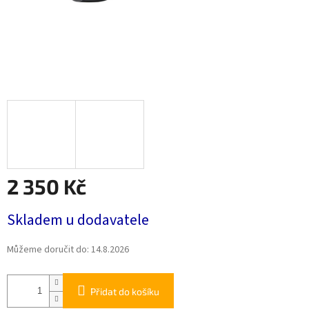
2 350 Kč
Měrná
Skladem u dodavatele
cena:
Můžeme doručit do:
14.8.2026
Přidat do košíku