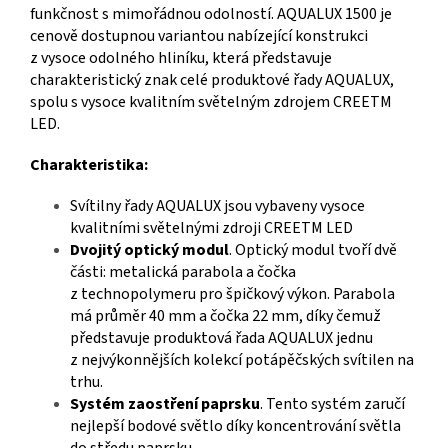
funkčnost s mimořádnou odolností. AQUALUX 1500 je
cenově dostupnou variantou nabízející konstrukci
z vysoce odolného hliníku, která představuje
charakteristický znak celé produktové řady AQUALUX,
spolu s vysoce kvalitním světelným zdrojem CREETM
LED.
Charakteristika:
Svítilny řady AQUALUX jsou vybaveny vysoce
kvalitními světelnými zdroji CREETM LED
Dvojitý optický modul
. Optický modul tvoří dvě
části: metalická parabola a čočka
z technopolymeru pro špičkový výkon. Parabola
má průměr 40 mm a čočka 22 mm, díky čemuž
představuje produktová řada AQUALUX jednu
z nejvýkonnějších kolekcí potápěčských svítilen na
trhu.
Systém zaostření paprsku
. Tento systém zaručí
nejlepší bodové světlo díky koncentrování světla