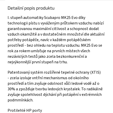
Detailní popis produktu
I. stupeň automatiky Scubapro MK25 Evo díky
technologii pístu s vyváženým průtokem vzduchu nabízí
garantovanou maximální citlivost a schopnost dodat
vzduch okamžitě a v dostatečném množství dle aktuální
potřeby potápěče, navíc v každém potápěčském
prostředí - bez ohledu na teplotu vzduchu. MK25 Evo se
rok za rokem umísťuje na prvních místech všech
nezávislých testů jako zcela bezkonkurenční a
nejvýkonnější první stupeň na trhu.
Patentovaný systém rozšířené tepelné ochrany (XTIS)
- zcela izoluje vntřní mechanismus od okolního
prostředí a tím zvyšuje odolnost vůči ledové vodě až o
30% a zpožďuje tvorbu ledových krystalek. To radikálně
zvyšuje spolehlivost dýchání při potápění v extrémních
podmmínkách.
Protilehlé HP porty