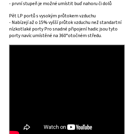
- první stupeň je možné umístit buď nahoru či dolů
Pět LP portů s vysokým průtokem vzduchu
- Nabízejí až o 15% vyšší průtok vzduchu než standartní
nízkotlaké porty Pro snadné připojení hadic jsou tyto
porty navíc umístěné na 360°otočném středu.