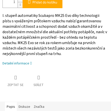
Přidat do košíku
I. stupeň automatiky Scubapro MK25 Evo díky technologii
pístu s vyváženým průtokem vzduchu nabízí garantovanou
maximální citlivost a schopnost dodat vzduch okamžitě a v
dostatečném množství dle aktuální potřeby potápěče, navíc v
každém potápěčském prostředí - bez ohledu na teplotu
vzduchu. MK25 Evo se rok za rokem umísťuje na prvních
místech všech nezávislých testů jako zcela bezkonkurenční a
nejvýkonnější první stupeň na trhu.
Detailní informace
ZEPTAT SE
SDÍLET
Popis
Diskuze
Značka