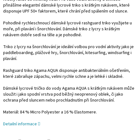
přinášíme elegantní dámské lycrové triko s krátkým rukávem, které
disponuje UPF 50+ faktorem, které chrání před spálením od slunce.
Pohodlné rychleschnoucí dámské lycrové rashguard triko využijete u
moře, při plavání i šnorchlování. Dámské triko z lycry s krátkým
rukávem dobře sedí na těle a je pohodlné.
Triko z lycry na šnorchlování je ideální volbou pro vodní aktivity jako je
paddleboarding, plážové hry, šnorchlování, kitesurfing, windsurfing i
plavání.
Rashguard triko Agama AQUA disponuje antibakteriálním ošetřením,
které zabraňuje zápachu, velmi rychle schne a je lehké i skladné.
Dámské lycrové tričko do vody Agama AQUA s krátkým rukávem může
sloužit i jako spodní vrstva pod běžný neoprenový oblek, či jako
ochrana před sluncem nebo prochladnutím při šnorchlování.
Materiál: 84 % Micro Polyester a 16 % Elastomere.
Detailní informace