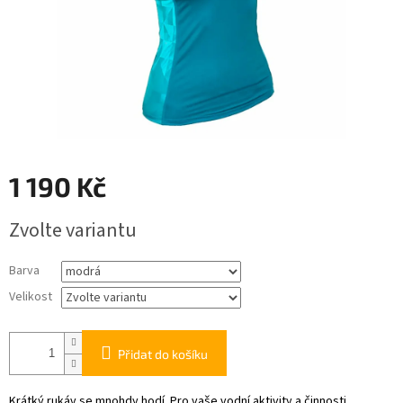
1 190 Kč
Měrná
Zvolte variantu
cena:
Barva
Velikost
Přidat do košíku
Krátký rukáv se mnohdy hodí. Pro vaše vodní aktivity a činnosti