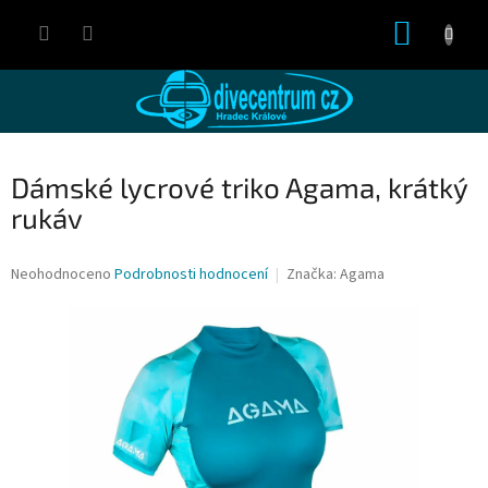
Přejít
NÁKUP
na
obsah
KOŠÍK
Dámské lycrové triko Agama, krátký
rukáv
Průměrné
Neohodnoceno
Podrobnosti hodnocení
Značka:
Agama
hodnocení
produktu
je
0,0
z
5
hvězdiček.