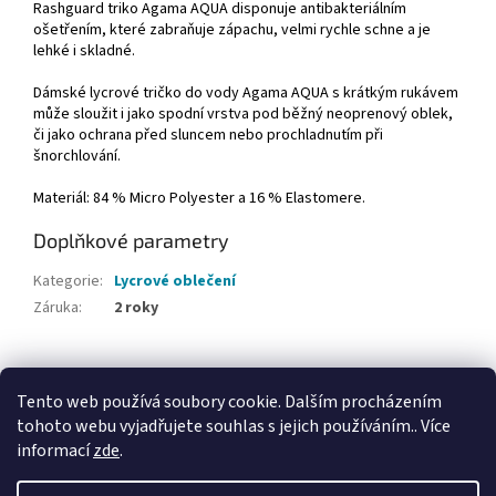
Rashguard triko Agama AQUA disponuje antibakteriálním
ošetřením, které zabraňuje zápachu, velmi rychle schne a je
lehké i skladné.
Dámské lycrové tričko do vody Agama AQUA s krátkým rukávem
může sloužit i jako spodní vrstva pod běžný neoprenový oblek,
či jako ochrana před sluncem nebo prochladnutím při
šnorchlování.
Materiál: 84 % Micro Polyester a 16 % Elastomere.
Doplňkové parametry
Kategorie
:
Lycrové oblečení
Záruka
:
2 roky
Z
á
Tento web používá soubory cookie. Dalším procházením
Webové stránky Divecentra CZ
p
tohoto webu vyjadřujete souhlas s jejich používáním.. Více
a
informací
zde
.
t
í