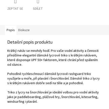
ZEPTAT SE
SDÍLET
Popis
Diskuze
Detailní popis produktu
Krátký rukáv se mnohdy hodí. Pro vaše vodní aktivity a činnosti
přinášíme elegantní dámské lycrové triko s krátkým rukávem,
které disponuje UPF 50+ faktorem, které chrání před spálením
od slunce.
Pohodlné rychleschnoucí dámské lycrové rashguard triko
využijete u moře, při plavání i šnorchlování. Dámské triko z lycry
s krátkým rukávem dobře sedí na těle a je pohodlné.
Triko z lycry na šnorchlování je ideální volbou pro vodní aktivity
jako je paddleboarding, plážové hry, šnorchlování, kitesurfing,
windsurfing i plavání.