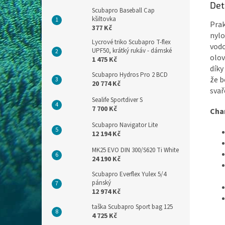
Det
Scubapro Baseball Cap
kšiltovka
Prak
377 Kč
nylo
Lycrové triko Scubapro T-flex
vodo
UPF50, krátký rukáv - dámské
olov
1 475 Kč
díky
Scubapro Hydros Pro 2 BCD
že b
20 774 Kč
svař
Sealife Sportdiver S
7 700 Kč
Char
Scubapro Navigator Lite
12 194 Kč
MK25 EVO DIN 300/S620 Ti White
24 190 Kč
Scubapro Everflex Yulex 5/4
pánský
12 974 Kč
taška Scubapro Sport bag 125
4 725 Kč