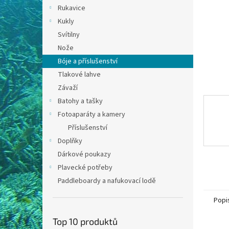
n
Rukavice
e
Kukly
l
Svítilny
Nože
Bóje a příslušenství
Tlakové lahve
Závaží
Batohy a tašky
Fotoaparáty a kamery
Příslušenství
Doplňky
Dárkové poukazy
Plavecké potřeby
Paddleboardy a nafukovací lodě
Popi
Top 10 produktů