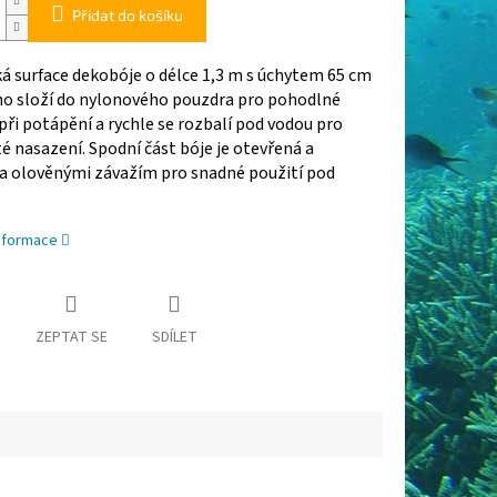
Přidat do košíku
á surface dekobóje o délce 1,3 m s úchytem 65 cm
no složí do nylonového pouzdra pro pohodlné
při potápění a rychle se rozbalí pod vodou pro
 nasazení. Spodní část bóje je otevřená a
a olověnými závažím pro snadné použití pod
informace
ZEPTAT SE
SDÍLET