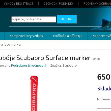
VÝHODY REGISTRACE
OBCHODNÍ PODMÍNKY
PODMÍNKY OCHRAN
HLEDAT
Kompenzátory vztlaku
Počítače a přístroje
Neoprénové
urface marker
obóje Scubapro Surface marker
10596
né
noceno
Podrobnosti hodnocení
Značka:
Scubapro
ní
650
u
Měrná
Sklad
cena:
ek.
Můžeme d