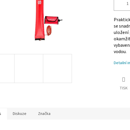
Praktick
se snad
uložení 
okamžité
vybaven
vodou.
Detailní 
TISK
s
Diskuze
Značka