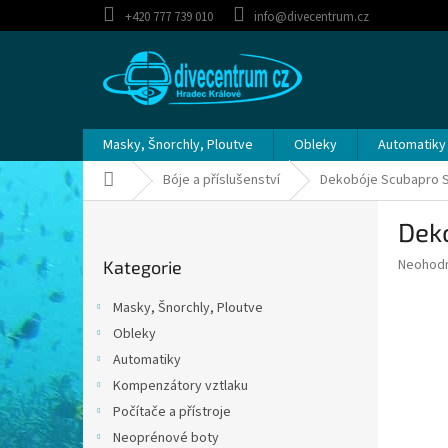
Přejít
+420 777 739 010
info@divecentrum.cz
na
obsah
Masky, Šnorchly, Ploutve
Obleky
Automatiky
Domů
Bóje a příslušenství
Dekobóje Scubapro S
P
Dek
o
Přeskočit
s
Průměr
Neohod
Kategorie
kategorie
t
hodnoce
r
produkt
Masky, Šnorchly, Ploutve
a
je
Obleky
0,0
n
z
Automatiky
n
5
í
Kompenzátory vztlaku
hvězdič
p
Počítače a přístroje
a
Neoprénové boty