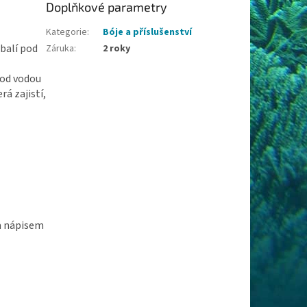
Doplňkové parametry
Kategorie
:
Bóje a příslušenství
balí pod
Záruka
:
2 roky
pod vodou
á zajistí,
a nápisem