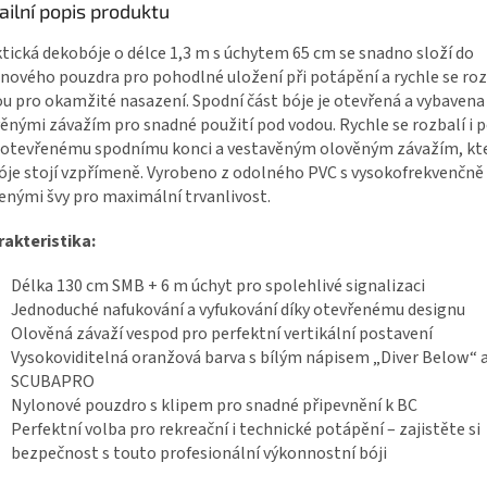
ailní popis produktu
tická dekobóje o délce 1,3 m s úchytem 65 cm se snadno složí do
nového pouzdra pro pohodlné uložení při potápění a rychle se roz
u pro okamžité nasazení. Spodní část bóje je otevřená a vybavena
ěnými závažím pro snadné použití pod vodou.
Rychle se rozbalí i 
 otevřenému spodnímu konci a vestavěným olověným závažím, kter
óje stojí vzpřímeně. Vyrobeno z odolného PVC s vysokofrekvenčně
enými švy pro maximální trvanlivost.
akteristika:
Délka 130 cm SMB + 6 m úchyt pro spolehlivé signalizaci
Jednoduché nafukování a vyfukování díky otevřenému designu
Olověná závaží vespod pro perfektní vertikální postavení
Vysokoviditelná oranžová barva s bílým nápisem „Diver Below“ 
SCUBAPRO
Nylonové pouzdro s klipem pro snadné připevnění k BC
Perfektní volba pro rekreační i technické potápění – zajistěte si
bezpečnost s touto profesionální výkonnostní bóji