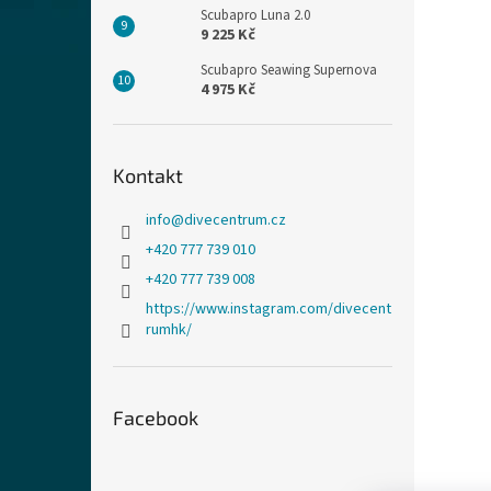
Scubapro Luna 2.0
9 225 Kč
Scubapro Seawing Supernova
4 975 Kč
Kontakt
info
@
divecentrum.cz
+420 777 739 010
+420 777 739 008
https://www.instagram.com/divecent
rumhk/
Facebook