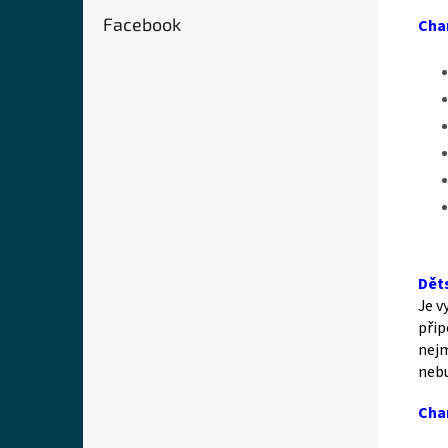
Facebook
Cha
Děts
Je v
přip
nejm
nebu
Char