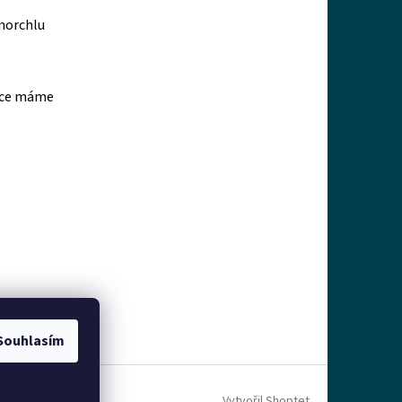
šnorchlu
asce máme
Souhlasím
Vytvořil Shoptet