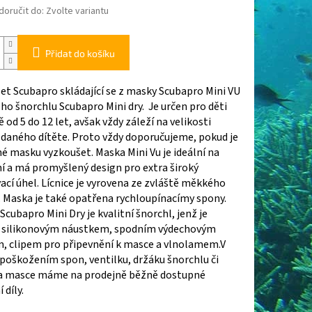
oručit do:
Zvolte variantu
Přidat do košíku
et Scubapro skládající se z masky Scubapro Mini VU
ho šnorchlu Scubapro Mini dry. Je určen pro děti
ě od 5 do 12 let, avšak vždy záleží na velikosti
 daného dítěte. Proto vždy doporučujeme, pokud je
 masku vyzkoušet. Maska Mini Vu je ideální na
 ​a má​ promyšlený design pro extra široký
cí úhel. Lícnice je vyrovena ze zvláště měkkého
. Maska je také opatřena rychloupínacímy spony.
Scubapro Mini Dry je kvalitní šnorchl, jenž je
 silikonovým náustkem, spodním výdechovým
m, clipem pro připevnění k masce a vlnolamem.V
poškožením spon, ventilku, držáku šnorchlu či
a masce máme na prodejně běžně dostupné
 díly.