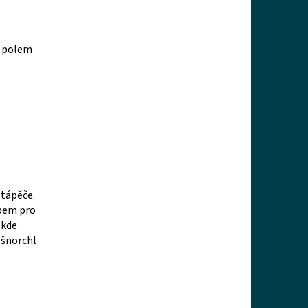
m polem
otápěče.
ipem pro
 kde
 šnorchl