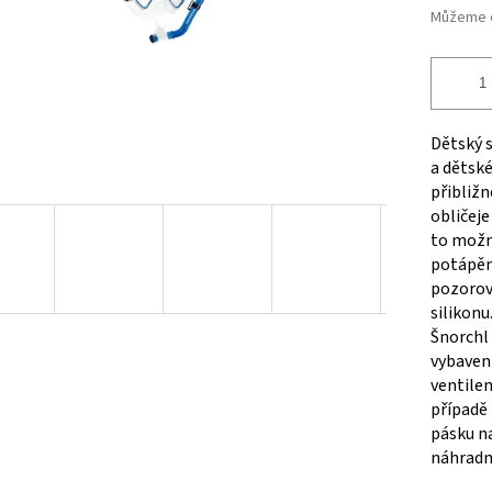
Můžeme d
Dětský s
a dětské
přibližn
obličeje
to možné
potápění
pozorova
silikonu
Šnorchl 
vybaven
ventile
případě 
pásku n
náhradní