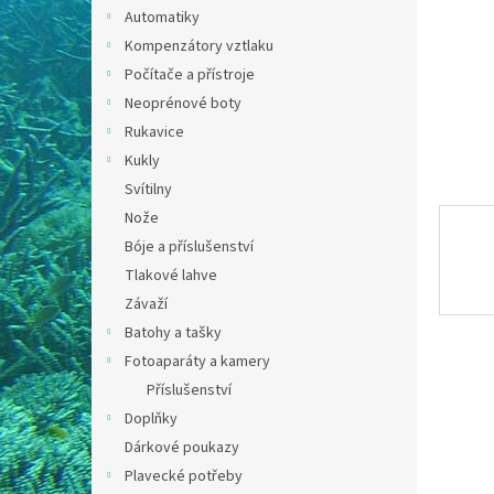
n
Automatiky
e
Kompenzátory vztlaku
l
Počítače a přístroje
Neoprénové boty
Rukavice
Kukly
Svítilny
Nože
Bóje a příslušenství
Tlakové lahve
Závaží
Batohy a tašky
Fotoaparáty a kamery
Příslušenství
Doplňky
Dárkové poukazy
Plavecké potřeby