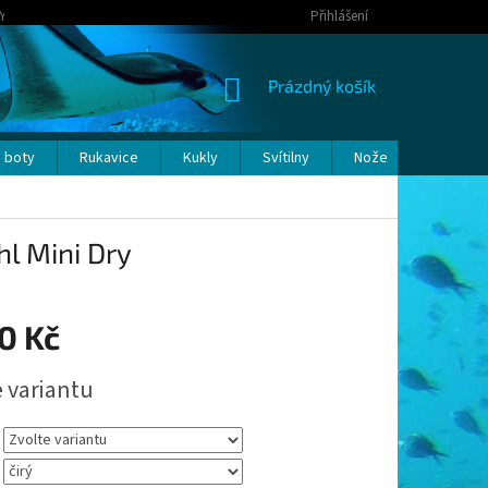
Y OSOBNÍCH ÚDAJŮ
Přihlášení
NÁKUPNÍ
Prázdný košík
KOŠÍK
 boty
Rukavice
Kukly
Svítilny
Nože
Bóje a p
l Mini Dry
0 Kč
e variantu