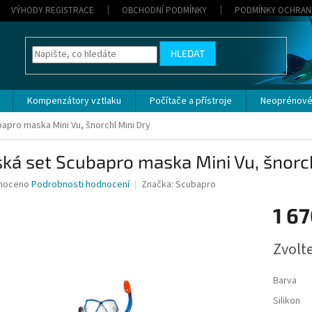
VÝHODY REGISTRACE
OBCHODNÍ PODMÍNKY
PODMÍNKY OCHRAN
HLEDAT
Kompenzátory vztlaku
Počítače a přístroje
Neoprénové
apro maska Mini Vu, šnorchl Mini Dry
ká set Scubapro maska Mini Vu, šnorch
né
noceno
Podrobnosti hodnocení
Značka:
Scubapro
ní
1 67
u
Měrná
Zvolt
cena:
ek.
Barva
Silikon