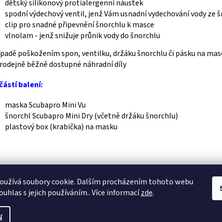
dětský silikonový protialergenní náustek
spodní výdechový ventil, jenž Vám usnadní vydechování vody ze 
clip pro snadné připevnění šnorchlu k masce
vlnolam - jenž snižuje průnik vody do šnorchlu
ípadě poškožením spon, ventilku, držáku šnorchlu či pásku na m
rodejně běžně dostupné náhradní díly
ástí balení:
maska Scubapro Mini Vu
šnorchl Scubapro Mini Dry (včetně držáku šnorchlu)
plastový box (krabička) na masku
Webové stránky Divecentra CZ
oužívá soubory cookie. Dalším procházením tohoto webu
ouhlas s jejich používáním.. Více informací
zde
.
í
a.