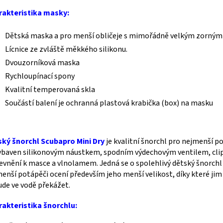
rakteristika masky:
Dětská maska a pro menší obličeje s mimořádně velkým zorný
Lícnice ze zvláště měkkého silikonu.
Dvouzorníková maska
Rychloupínací spony
Kvalitní temperovaná skla
Součástí balení je ochranná plastová krabička (box) na masku
ký šnorchl Scubapro Mini Dry
je kvalitní šnorchl pro nejmenší p
ybaven silikonovým náustkem, spodním výdechovým ventilem, cl
evnění k masce a vlnolamem. Jedná se o spolehlivý dětský šnorchl
enší potápěči ocení především jeho menší velikost, díky které jim
de ve vodě překážet.
akteristika šnorchlu: