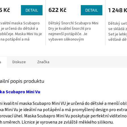
5 Kč
622 Kč
1 248 
DETAIL
DETAIL
kvalitní maska Scubapro
Dětský šnorchl Scubapro Mini
Dětský set
U je určená do dětské a
Dry je kvalitní šnorchl pro
se skládá 
obličeje. Maska Mini Vu je
nejmenší potápěče. Je
Set je lehk
 na potápění ​a má​
vybaven silikonovým
většině dět
lený design pro extra
náustkem, spodním
výhodou je 
 pozorovací úhel. Maska...
výdechovým ventilem, clipem
což ve sro
pro připevnění k masce a...
konkurenční
s
Diskuze
Značka
ailní popis produktu
ka Scubapro Mini Vu
i kvalitní maska Scubapro Mini VU je určená do dětské a menší obli
a Mini Vu je ideální na potápění ​a má​ promyšlený design pro extra
rovací úhel. Maska Scubapro Mini Vu poskytuje perfektní viditelno
h směrech. Lícnice je vyrovena ze zvláště měkkého silikonu.