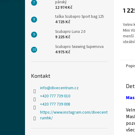
pánský
12 974 Kč
1 22
taška Scubapro Sport bag 125
4 725 Kč
Velmi 
Mini V
Scubapro Luna 2.0
menší 
9 225 Kč
ideální
Scubapro Seawing Supernova
promyš
4 975 Kč
široký
Popi
Kontakt
Det
info
@
divecentrum.cz
+420 777 739 010
Mas
+420 777 739 008
Velm
https://www.instagram.com/divecent
Mask
rumhk/
pozo
všec