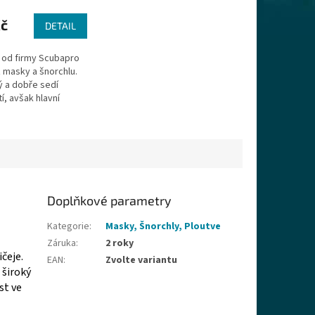
Kč
DETAIL
 od firmy Scubapro
z masky a šnorchlu.
ý a dobře sedí
í, avšak hlavní
kvalitní zpracování,
vnání s
mi...
Doplňkové parametry
Kategorie
:
Masky, Šnorchly, Ploutve
Záruka
:
2 roky
čeje.
EAN
:
Zvolte variantu
 široký
st ve