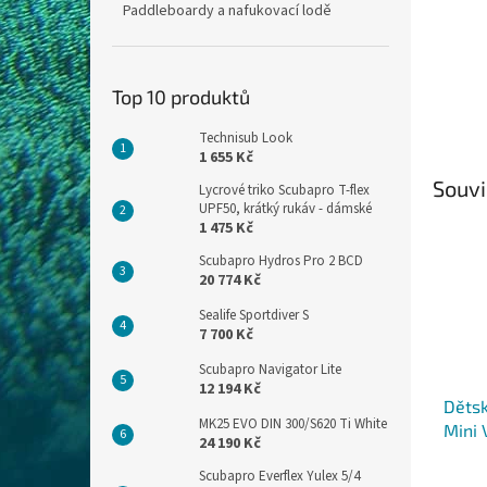
Paddleboardy a nafukovací lodě
Top 10 produktů
Technisub Look
1 655 Kč
Souvi
Lycrové triko Scubapro T-flex
UPF50, krátký rukáv - dámské
1 475 Kč
Scubapro Hydros Pro 2 BCD
20 774 Kč
Sealife Sportdiver S
7 700 Kč
Scubapro Navigator Lite
12 194 Kč
Děts
MK25 EVO DIN 300/S620 Ti White
Mini 
24 190 Kč
Scubapro Everflex Yulex 5/4