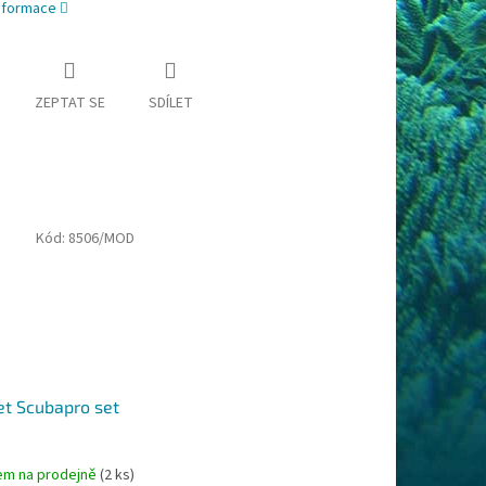
informace
ZEPTAT SE
SDÍLET
Kód:
8506/MOD
et Scubapro set
em na prodejně
(2 ks)