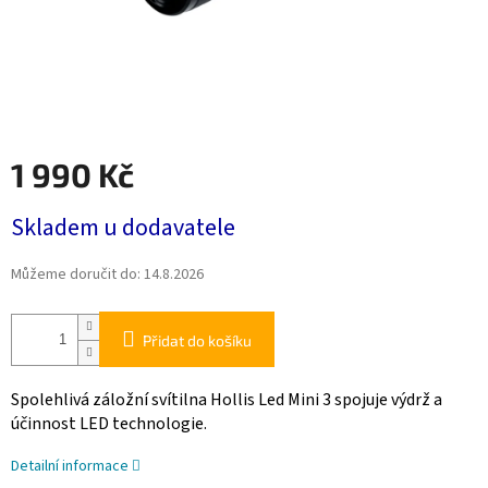
1 990 Kč
Měrná
Skladem u dodavatele
cena:
Můžeme doručit do:
14.8.2026
Přidat do košíku
Spolehlivá záložní svítilna Hollis Led Mini 3 spojuje výdrž a
účinnost LED technologie.
Detailní informace