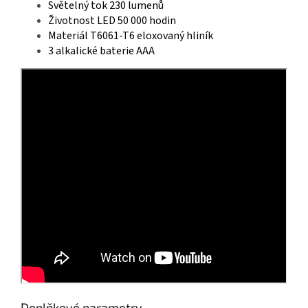
Světelný tok 230 lumenů
Životnost LED 50 000 hodin
Materiál T6061-T6 eloxovaný hliník
3 alkalické baterie AAA
Doplňkové parametry