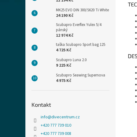
12 194 Kč
TEC
MK25 EVO DIN 300/S620 Ti White
24 190 Kč
Scubapro Everflex Yulex 5/4
pánský
12 974 Kč
taška Scubapro Sport bag 125
4 725 Kč
DE
Scubapro Luna 2.0
9 225 Kč
Scubapro Seawing Supernova
4 975 Kč
Kontakt
info
@
divecentrum.cz
+420 777 739 010
+420 777 739 008