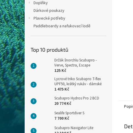
Doplňky
Dárkové poukazy
Plavecké potřeby
Paddleboardy a nafukovací lodě
Top 10 produktů
Držák šnorchlu Scubapro -
Verve, Spectra, Escape
125 Kč
Lycrové triko Scubapro T-flex
UPF50, krátký rukáv - dámské
1 475 Kč
Scubapro Hydros Pro 2 BCD
20 774 Kč
Popi
Sealife Sportdiver S
7 700 Kč
Det
Scubapro Navigator Lite