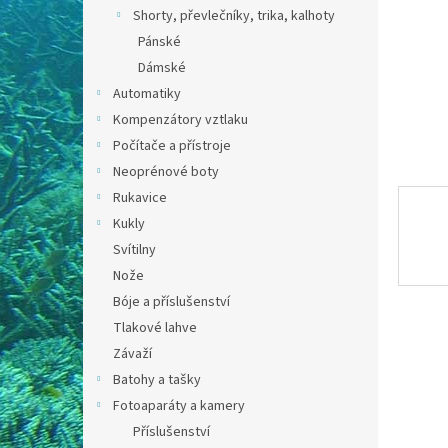
n
Shorty, převlečníky, trika, kalhoty
e
Pánské
l
Dámské
Automatiky
Kompenzátory vztlaku
Počítače a přístroje
Neoprénové boty
Rukavice
Kukly
Svítilny
Nože
Bóje a příslušenství
Tlakové lahve
Závaží
Batohy a tašky
Fotoaparáty a kamery
Příslušenství