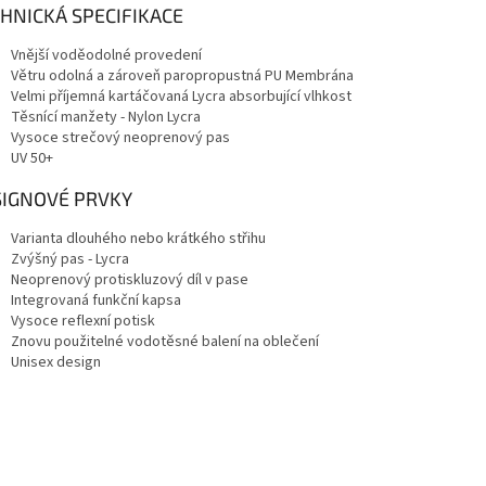
HNICKÁ SPECIFIKACE
Vnější voděodolné provedení
Větru odolná a zároveň paropropustná PU Membrána
Velmi příjemná kartáčovaná Lycra absorbující vlhkost
Těsnící manžety - Nylon Lycra
Vysoce strečový neoprenový pas
UV 50+
SIGNOVÉ PRVKY
Varianta dlouhého nebo krátkého střihu
Zvýšný pas - Lycra
Neoprenový protiskluzový díl v pase
Integrovaná funkční kapsa
Vysoce reflexní potisk
Znovu použitelné vodotěsné balení na oblečení
Unisex design