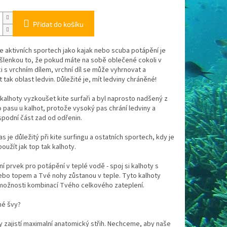
Přidat do košíku
e aktivních sportech jako kajak nebo scuba potápění je
šlenkou to, že pokud máte na sobě oblečené cokoli v
 s vrchním dílem, vrchní díl se může vyhrnovat a
 tak oblast ledvin. Důležité je, mít ledviny chráněné!
 kalhoty vyzkoušet kite surfaři a byl naprosto nadšený z
pasu u kalhot, protože vysoký pas chrání ledviny a
podní část zad od odřenin.
s je důležitý při kite surfingu a ostatních sportech, kdy je
oužít jak top tak kalhoty.
ní prvek pro potápění v teplé vodě - spoj si kalhoty s
ebo topem a Tvé nohy zůstanou v teple. Tyto kalhoty
 možnosti kombinací Tvého celkového zateplení.
mé švy?
 zajistí maximalní anatomický střih. Nechceme, aby naše