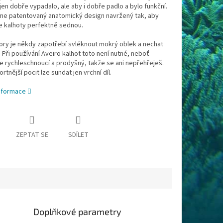
jen dobře vypadalo, ale aby i dobře padlo a bylo funkční.
sme patentovaný anatomický design navržený tak, aby
že kalhoty perfektně sednou.
ory je někdy zapotřebí svléknout mokrý oblek a nechat
. Při používání Aveiro kalhot toto není nutné, neboť
je rychleschnoucí a prodyšný, takže se ani nepřehřeješ.
rtnější pocit lze sundat jen vrchní díl.
informace
ZEPTAT SE
SDÍLET
Doplňkové parametry