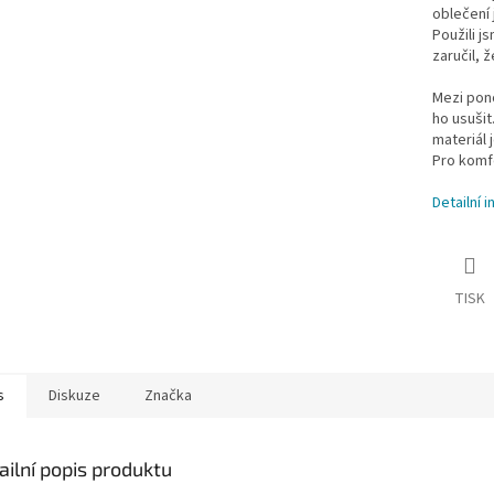
oblečení 
Použili j
zaručil, 
Mezi pon
ho usušit
materiál 
Pro komfo
Detailní 
TISK
s
Diskuze
Značka
ailní popis produktu