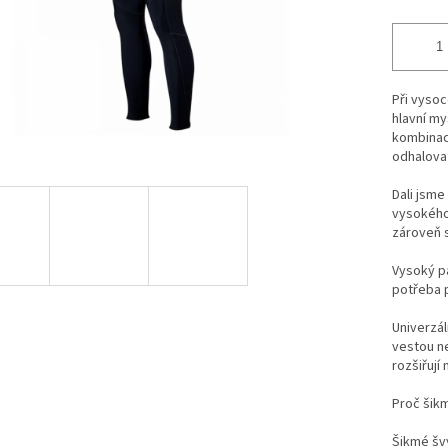
Při vysoc
hlavní my
kombinaci
odhalovat
Dali jsme
vysokého 
zároveň s
Vysoký pa
potřeba p
Univerzál
vestou n
rozšiřují
Proč šik
Šikmé švy