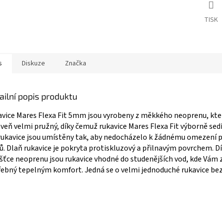
TISK
s
Diskuze
Značka
ailní popis produktu
vice Mares Flexa Fit 5mm jsou vyrobeny z měkkého neoprenu, kter
veň velmi pružný, díky čemuž rukavice Mares Flexa Fit výborně sedí
rukavice jsou umístěny tak, aby nedocházelo k žádnému omezení 
ů. Dlaň rukavice je pokryta protiskluzový a přilnavým povrchem. D
šťce neoprenu jsou rukavice vhodné do studenějších vod, kde Vám z
ebný tepelným komfort. Jedná se o velmi jednoduché rukavice bez