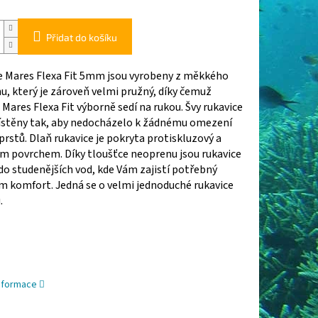
Přidat do košíku
e Mares Flexa Fit 5mm jsou vyrobeny z měkkého
, který je zároveň velmi pružný, díky čemuž
 Mares Flexa Fit výborně sedí na rukou. Švy rukavice
ístěny tak, aby nedocházelo k žádnému omezení
rstů. Dlaň rukavice je pokryta protiskluzový a
ým povrchem. Díky tloušťce neoprenu jsou rukavice
o studenějších vod, kde Vám zajistí potřebný
m komfort. J
edná se o velmi jednoduché rukavice
.
informace