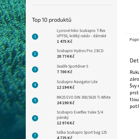
Top 10 produktů
Lycrové triko Scubapro T-flex
UPF50, krátký rukáv - dámské
Popi
1 475 Kč
Scubapro Hydros Pro 2 BCD
20 774 Kč
Det
Sealife Sportdiver S
7 700 Kč
Ruka
záro
Scubapro Navigator Lite
Švy 
12 194 Kč
prst
MK25 EVO DIN 300/S620 Ti White
tlou
24 190 Kč
potř
Scubapro Everflex Yulex 5/4
pánský
12 974 Kč
taška Scubapro Sport bag 125
4 725 Kč