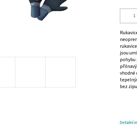
Rukavic
neoprenu
rukavice
jsou um
pohybu p
přilnav
vhodné d
tepelný
bez zipu
Detailní 