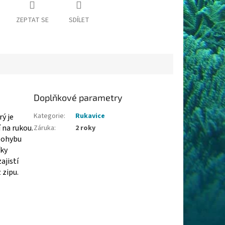
ZEPTAT SE
SDÍLET
Doplňkové parametry
Kategorie
:
Rukavice
ý je
 na rukou.
Záruka
:
2 roky
pohybu
íky
ajistí
 zipu.