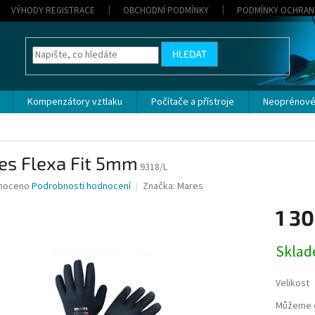
VÝHODY REGISTRACE
OBCHODNÍ PODMÍNKY
PODMÍNKY OCHRAN
HLEDAT
Kompenzátory vztlaku
Počítače a přístroje
Neoprénové
es Flexa Fit 5mm
9318/L
né
noceno
Podrobnosti hodnocení
Značka:
Mares
ní
1 30
u
Měrná
Sklad
cena:
ek.
Velikost
Můžeme d