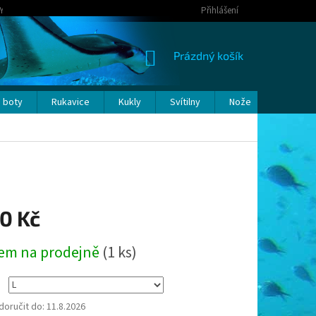
Y OSOBNÍCH ÚDAJŮ
Přihlášení
NÁKUPNÍ
Prázdný košík
KOŠÍK
 boty
Rukavice
Kukly
Svítilny
Nože
Bóje a p
0 Kč
em na prodejně
(1 ks)
oručit do:
11.8.2026