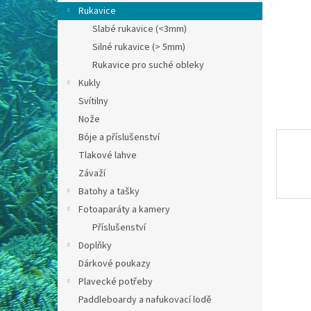
n
Rukavice
e
Slabé rukavice (<3mm)
l
Silné rukavice (> 5mm)
Rukavice pro suché obleky
Kukly
Svítilny
Nože
Bóje a příslušenství
Tlakové lahve
Závaží
Batohy a tašky
Fotoaparáty a kamery
Příslušenství
Doplňky
Dárkové poukazy
Plavecké potřeby
Paddleboardy a nafukovací lodě