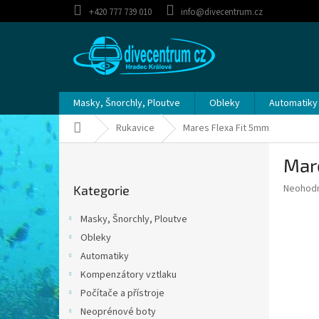
Přejít
+420 777 739 010
info@divecentrum.cz
na
obsah
Masky, Šnorchly, Ploutve
Obleky
Automatiky
Domů
Rukavice
Mares Flexa Fit 5mm
P
Mar
o
Přeskočit
s
Průměr
Neohod
Kategorie
kategorie
t
hodnoce
r
produkt
Masky, Šnorchly, Ploutve
a
je
Obleky
0,0
n
z
Automatiky
n
5
í
Kompenzátory vztlaku
hvězdič
p
Počítače a přístroje
a
Neoprénové boty