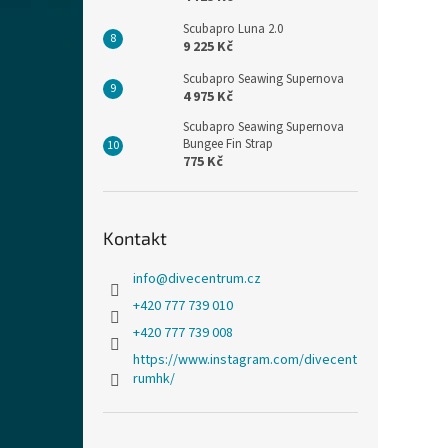
Scubapro Luna 2.0
9 225 Kč
Scubapro Seawing Supernova
4 975 Kč
Scubapro Seawing Supernova
Bungee Fin Strap
775 Kč
Kontakt
info
@
divecentrum.cz
+420 777 739 010
+420 777 739 008
https://www.instagram.com/divecent
rumhk/