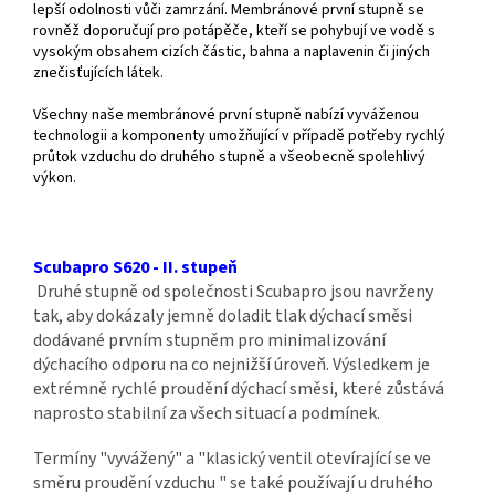
lepší odolnosti vůči zamrzání. Membránové první stupně se
rovněž doporučují pro potápěče, kteří se pohybují ve vodě s
vysokým obsahem cizích částic, bahna a naplavenin či jiných
znečisťujících látek.
Všechny naše membránové první stupně nabízí vyváženou
technologii a komponenty umožňující v případě potřeby rychlý
průtok vzduchu do druhého stupně a všeobecně spolehlivý
výkon.
Scubapro S620 - II. stupeň
Druhé stupně od společnosti Scubapro jsou navrženy
tak, aby dokázaly jemně doladit tlak dýchací směsi
dodávané prvním stupněm pro minimalizování
dýchacího odporu na co nejnižší úroveň. Výsledkem je
extrémně rychlé proudění dýchací směsi, které zůstává
naprosto stabilní za všech situací a podmínek.
Termíny "vyvážený" a "klasický ventil otevírající se ve
směru proudění vzduchu " se také používají u druhého