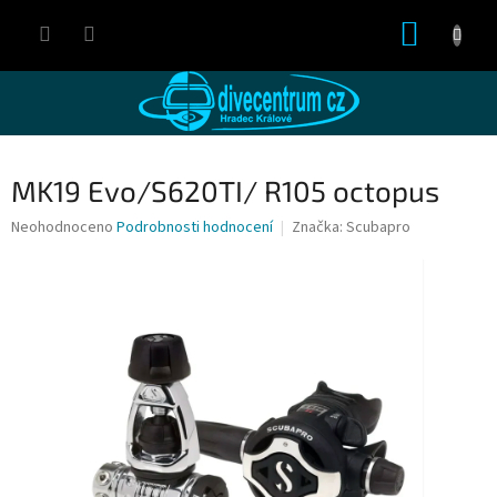
Přejít
NÁKUP
na
obsah
KOŠÍK
MK19 Evo/S620TI/ R105 octopus
Průměrné
Neohodnoceno
Podrobnosti hodnocení
Značka:
Scubapro
hodnocení
produktu
je
0,0
z
5
hvězdiček.