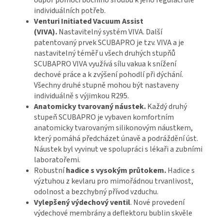
odpor pomocí bočního šroubu k jeho regulaci dle
individuálních potřeb.
Venturi Initiated Vacuum Assist
(VIVA).
Nastavitelný systém VIVA. Další
patentovaný prvek SCUBAPRO je tzv. VIVA a je
nastavitelný téměř u všech druhých stupňů
SCUBAPRO VIVA využívá sílu vakua k snížení
dechové práce a k zvýšení pohodlí při dýchání.
Všechny druhé stupně mohou být nastaveny
individuálně s výjimkou R295.
Anatomicky tvarovaný náustek.
Každý druhý
stupeň SCUBAPRO je vybaven komfortním
anatomicky tvarovaným silikonovým náustkem,
který pomáhá předcházet únavě a podráždění úst.
Náustek byl vyvinut ve spolupráci s lékaři a zubními
laboratořemi.
Robustní
hadice s vysokým průtokem.
Hadice s
výztuhou z kevlaru pro mimořádnou trvanlivost,
odolnost a bezchybný přívod vzduchu.
Vylepšený výdechový ventil
. Nové provedení
výdechové membrány a deflektoru bublin skvěle