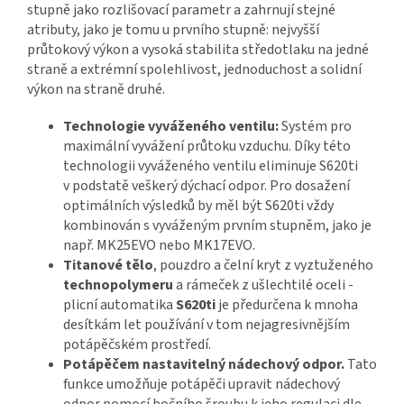
stupně jako rozlišovací parametr a zahrnují stejné
atributy, jako je tomu u prvního stupně: nejvyšší
průtokový výkon a vysoká stabilita středotlaku na jedné
straně a extrémní spolehlivost, jednoduchost a solidní
výkon na straně druhé.
Technologie vyváženého ventilu:
Systém pro
maximální vyvážení průtoku vzduchu. Díky této
technologii vyváženého ventilu eliminuje S620ti
v podstatě veškerý dýchací odpor. Pro dosažení
optimálních výsledků by měl být S620ti vždy
kombinován s vyváženým prvním stupněm, jako je
např. MK25EVO nebo MK17EVO.
Titanové tělo
, pouzdro a čelní kryt z vyztuženého
technopolymeru
a rámeček z ušlechtilé oceli -
plicní automatika
S620ti
je předurčena k mnoha
desítkám let používání v tom nejagresivnějším
potápěčském prostředí.
Potápěčem nastavitelný nádechový odpor.
Tato
funkce umožňuje potápěči upravit nádechový