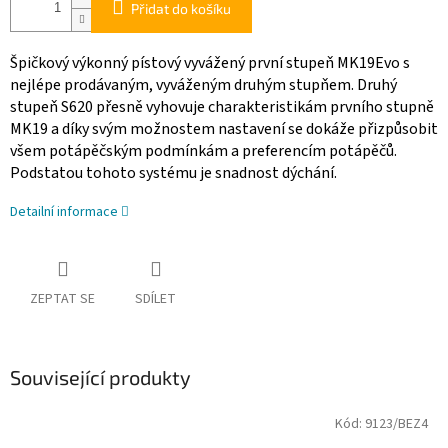
Přidat do košíku
Špičkový výkonný pístový vyvážený první stupeň MK19Evo s
nejlépe prodávaným, vyváženým druhým stupňem. Druhý
stupeň S620 přesně vyhovuje charakteristikám prvního stupně
MK19 a díky svým možnostem nastavení se dokáže přizpůsobit
všem potápěčským podmínkám a preferencím potápěčů.
Podstatou tohoto systému je snadnost dýchání.
Detailní informace
ZEPTAT SE
SDÍLET
Související produkty
Kód:
9123/BEZ4