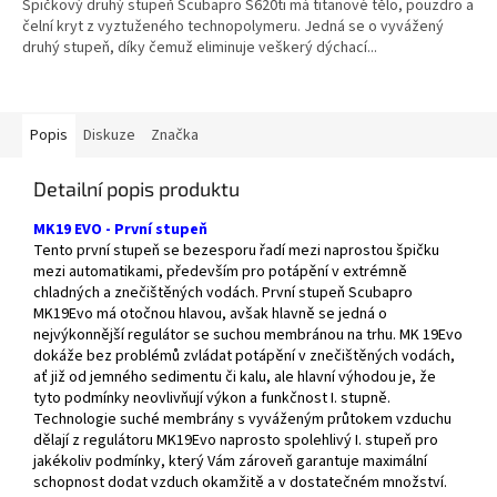
Spičkový druhý stupeň Scubapro S620ti má titanové tělo, pouzdro a
čelní kryt z vyztuženého technopolymeru. Jedná se o vyvážený
druhý stupeň, díky čemuž eliminuje veškerý dýchací...
Popis
Diskuze
Značka
Detailní popis produktu
MK19 EVO - První stupeň
Tento první stupeň se bezesporu řadí mezi naprostou špičku
mezi automatikami, především pro potápění v extrémně
chladných a znečištěných vodách. První stupeň Scubapro
MK19Evo má otočnou hlavou, avšak hlavně se jedná o
nejvýkonnější regulátor se suchou membránou na trhu. MK 19Evo
dokáže bez problémů zvládat potápění v znečištěných vodách,
ať již od jemného sedimentu či kalu, ale hlavní výhodou je, že
tyto podmínky neovlivňují výkon a funkčnost I. stupně.
Technologie suché membrány s vyváženým průtokem vzduchu
dělají z regulátoru MK19Evo naprosto spolehlivý I. stupeň pro
jakékoliv podmínky, který Vám zároveň garantuje maximální
schopnost dodat vzduch okamžitě a v dostatečném množství.