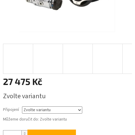
27 475 Kč
Měrná
Zvolte variantu
cena:
Připojení
Můžeme doručit do:
Zvolte variantu