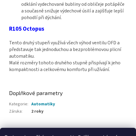
odklání vydechované bubliny od obličeje potápěče
a současně snižuje výdechové úsilí a zajišťuje lepší
pohodlí při dýchání.
R105 Octopus
Tento druhý stupeň využívá všech výhod ventilu OFD a
představuje tak jednoduchou a bezproblémovou plicní
automatiku.
Malé rozměry tohoto druhého stupně přispívají k jeho
kompaktnosti a celkovému komfortu při užívání.
Doplňkové parametry
Kategorie
:
Automatiky
Záruka
:
2 roky
Z
á