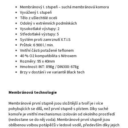
Membránový I. stupeň – suchá membránová komora
Vyvážený I. stupeň
Tělo z ušlechtilé oceli
Odolný v extrémních podmínkách
Vysokotlaké výstupy: 2
Středotlaké výstupy: 5
Systém proti zamrznutí X.T.I.S
Průtok: 6 900 l / min.
Vnitřní části potažené teflonem
40 % O2 kompatibilita s Nitroxem
Rozměry: 95 x 40mm
Hmotnost: INT: 898g / DIN300: 678g
Brzy v dostání i ve variantě Black tech
Membránová technologie
Membránové první stupně jsou složitější a tvoří je i více
pohybujících se dílů, než první stupně s pístem. Díky suché
komoře je vnitřní mechanismus izolován od okolního prostředí
(nedostane se do něj voda). Membránové první stupně jsou
oblíbenou volbou potápěčů v ledové vodě, především díky jejich