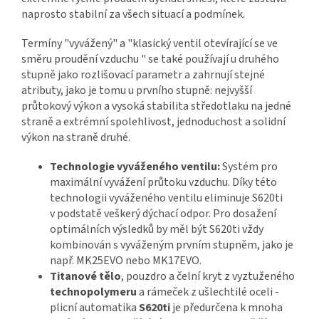
naprosto stabilní za všech situací a podmínek.
Termíny "vyvážený" a "klasický ventil otevírající se ve
směru proudění vzduchu " se také používají u druhého
stupně jako rozlišovací parametr a zahrnují stejné
atributy, jako je tomu u prvního stupně: nejvyšší
průtokový výkon a vysoká stabilita středotlaku na jedné
straně a extrémní spolehlivost, jednoduchost a solidní
výkon na straně druhé.
Technologie vyváženého ventilu:
Systém pro
maximální vyvážení průtoku vzduchu. Díky této
technologii vyváženého ventilu eliminuje S620ti
v podstatě veškerý dýchací odpor. Pro dosažení
optimálních výsledků by měl být S620ti vždy
kombinován s vyváženým prvním stupněm, jako je
např. MK25EVO nebo MK17EVO.
Titanové tělo
, pouzdro a čelní kryt z vyztuženého
technopolymeru
a rámeček z ušlechtilé oceli -
plicní automatika
S620ti
je předurčena k mnoha