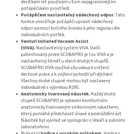
desítkám let používání v tom nejagresivnějším
potápěčském prostředí.
Potápěčem nastavitelný nádechový odpor.
Tato
funkce umožňuje potápěči upravit nádechový
odpor pomocí bočního šroubu k jeho regulaci dle
individuálních potřeb.
Venturi Initiated Vacuum Assist
(VIVA).
Nastavitelný systém VIVA. Další
patentovaný prvek SCUBAPRO je tzv. VIVA a je
nastavitelný téměř u všech druhých stupňů
SCUBAPRO VIVA využívá sílu vakua k snížení
dechové práce a k zvýšení pohodlí při dýchání.
Všechny druhé stupně mohou být nastaveny
individuálně s výjimkou R295.
Anatomicky tvarovaný náustek.
Každý druhý
stupeň SCUBAPRO je vybaven komfortním
anatomicky tvarovaným silikonovým náustkem,
který pomáhá předcházet únavě a podráždění úst.
Náustek byl vyvinut ve spolupráci s lékaři a zubními
laboratořemi.
Robustní
hadice s vysokým průtokem.
Hadice s