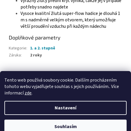
Výrazný žlutý přední kryt vyniká, takže jej v případě
potřeby snadno najdete
Vysoce kvalitní žlutá super-flow hadice je dlouhá 1
m s nadměrně velkým otvorem, který umožňuje
větší proudění vzduchu při každým nádechu
Doplňkové parametry
Kategorie
:
1. a 2. stupně
Záruka
:
2 roky
Z
á
Tento web používá soubory cookie. Dalším procházením
Webové stránky Divecentra CZ
p
tohoto webu vyjadřujete souhlas s jejich používáním.. Více
a
informací
zde
.
t
í
Nastavení
Vytvořil Shoptet
Souhlasím
Copyright 2026
Divecentrum CZ
. Všechna práva vyhrazena.