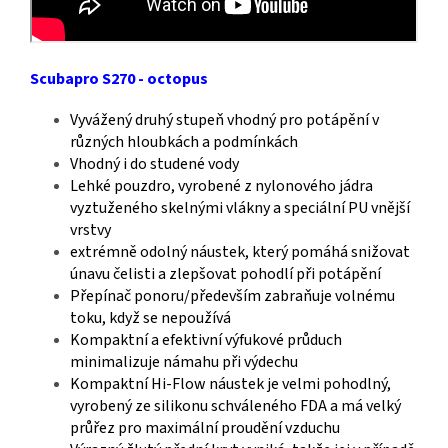
Scubapro S270 - octopus
Vyvážený druhý stupeň vhodný pro potápění v
různých hloubkách a podmínkách
Vhodný i do studené vody
Lehké pouzdro, vyrobené z nylonového jádra
vyztuženého skelnými vlákny a speciální PU vnější
vrstvy
extrémně odolný náustek, který pomáhá snižovat
únavu čelisti a zlepšovat pohodlí při potápění
Přepínač ponoru/především zabraňuje volnému
toku, když se nepoužívá
Kompaktní a efektivní výfukové průduch
minimalizuje námahu při výdechu
Kompaktní Hi-Flow náustek je velmi pohodlný,
vyrobený ze silikonu schváleného FDA a má velký
průřez pro maximální proudění vzduchu