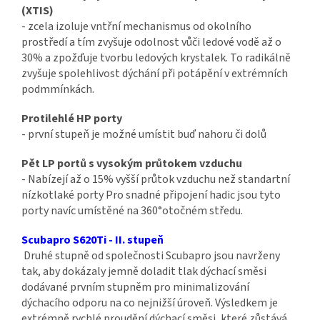
(XTIS)
- zcela izoluje vntřní mechanismus od okolního
prostředí a tím zvyšuje odolnost vůči ledové vodě až o
30% a zpožďuje tvorbu ledových krystalek. To radikálně
zvyšuje spolehlivost dýchání při potápění v extrémních
podmmínkách.
Protilehlé HP porty
- první stupeň je možné umístit buď nahoru či dolů
Pět LP portů s vysokým průtokem vzduchu
- Nabízejí až o 15% vyšší průtok vzduchu než standartní
nízkotlaké porty Pro snadné připojení hadic jsou tyto
porty navíc umístěné na 360°otočném středu.
Scubapro S620Ti - II. stupeň
Druhé stupně od společnosti Scubapro jsou navrženy
tak, aby dokázaly jemně doladit tlak dýchací směsi
dodávané prvním stupněm pro minimalizování
dýchacího odporu na co nejnižší úroveň. Výsledkem je
extrémně rychlé proudění dýchací směsi, které zůstává