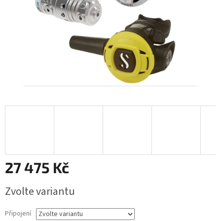
27 475 Kč
Měrná
Zvolte variantu
cena:
Připojení