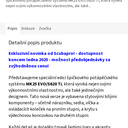
špičkového potápěčského systému MK25 EVO/S620 Ti, která vyniká
nejen svými výkonnostními vlastnostmi, ale také...
Popis
Diskuze
Značka
Detailní popis produktu
Exkluzivní novinka od Scubapro! - dostupnost
koncem ledna 2025 - možnost předobjednávky za
zvýhodněnou cenu!
Představujeme speciální edici špičkového potápěčského
systému
MK25 EVO/S620 Ti
, která vyniká nejen svými
výkonnostními vlastnostmi, ale také jedinečným
designem. Tato nová verze je vybavena stylovými bílými
komponenty – včetně nárazníku, sedla, víčka a
ovládacích koleček na prvním stupni, a krytu s
výdechovou koncovkou na druhém stupni.
Každý detail je doladěn tmavě šedými logy a akcenty,