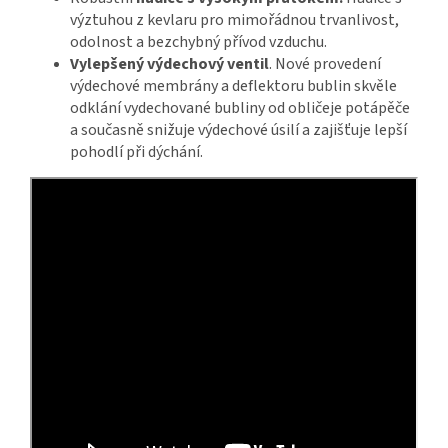
výztuhou z kevlaru pro mimořádnou trvanlivost,
odolnost a bezchybný přívod vzduchu.
Vylepšený výdechový ventil
. Nové provedení
výdechové membrány a deflektoru bublin skvěle
odklání vydechované bubliny od obličeje potápěče
a současně snižuje výdechové úsilí a zajišťuje lepší
pohodlí při dýchání.