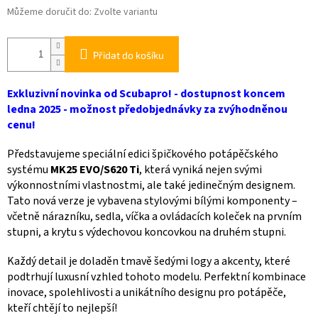
Můžeme doručit do:
Zvolte variantu
Přidat do košíku
Exkluzivní novinka od Scubapro! - dostupnost koncem
ledna 2025 - možnost předobjednávky za zvýhodněnou
cenu!
Představujeme speciální edici špičkového potápěčského
systému
MK25 EVO/S620 Ti
, která vyniká nejen svými
výkonnostními vlastnostmi, ale také jedinečným designem.
Tato nová verze je vybavena stylovými bílými komponenty –
včetně nárazníku, sedla, víčka a ovládacích koleček na prvním
stupni, a krytu s výdechovou koncovkou na druhém stupni.
Každý detail je doladěn tmavě šedými logy a akcenty, které
podtrhují luxusní vzhled tohoto modelu. Perfektní kombinace
inovace, spolehlivosti a unikátního designu pro potápěče,
kteří chtějí to nejlepší!