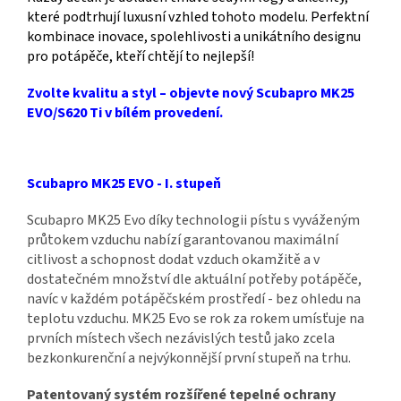
které podtrhují luxusní vzhled tohoto modelu. Perfektní
kombinace inovace, spolehlivosti a unikátního designu
pro potápěče, kteří chtějí to nejlepší!
Zvolte kvalitu a styl – objevte nový Scubapro MK25
EVO/S620 Ti v bílém provedení.
Scubapro MK25 EVO - I. stupeň
Scubapro MK25 Evo díky technologii pístu s vyváženým
průtokem vzduchu nabízí garantovanou maximální
citlivost a schopnost dodat vzduch okamžitě a v
dostatečném množství dle aktuální potřeby potápěče,
navíc v každém potápěčském prostředí - bez ohledu na
teplotu vzduchu. MK25 Evo se rok za rokem umísťuje na
prvních místech všech nezávislých testů jako zcela
bezkonkurenční a nejvýkonnější první stupeň na trhu.
Patentovaný systém rozšířené tepelné ochrany