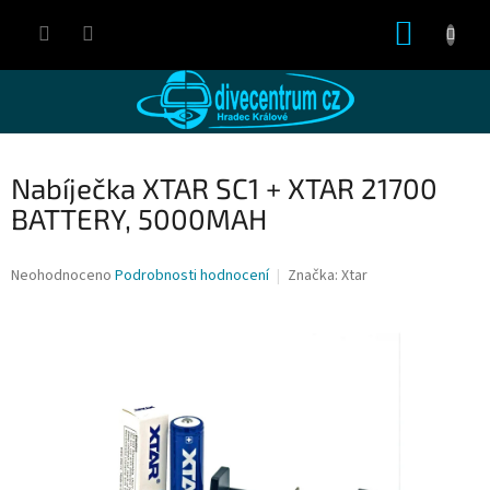
Přejít
NÁKUP
na
obsah
KOŠÍK
Nabíječka XTAR SC1 + XTAR 21700
BATTERY, 5000MAH
Průměrné
Neohodnoceno
Podrobnosti hodnocení
Značka:
Xtar
hodnocení
produktu
je
0,0
z
5
hvězdiček.