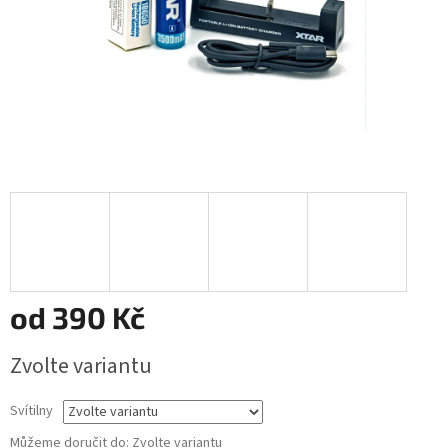
od
390 Kč
Měrná
Zvolte variantu
cena:
Svítilny
Můžeme doručit do:
Zvolte variantu