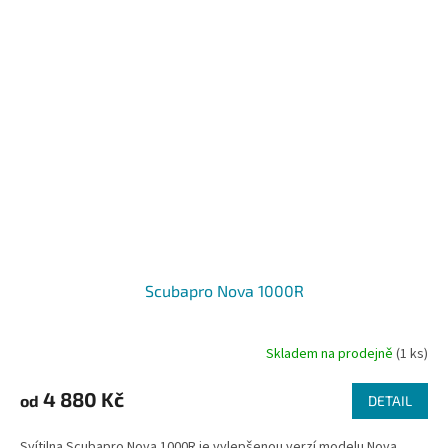
Scubapro Nova 1000R
Skladem na prodejně
(1 ks)
4 880 Kč
od
DETAIL
Svítilna Scubapro Nova 1000R je vylepšenou verzí modelu Nova