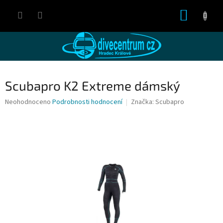
Přejít
NÁKUP
na
obsah
KOŠÍK
Scubapro K2 Extreme dámský
Průměrné
Neohodnoceno
Podrobnosti hodnocení
Značka:
Scubapro
hodnocení
produktu
je
0,0
z
5
hvězdiček.