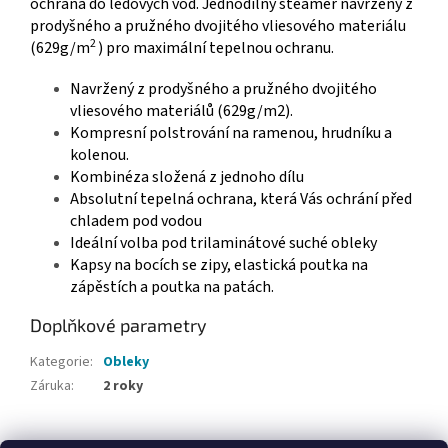
ochrana do ledových vod. Jednodílný steamer navržený z
prodyšného a pružného dvojitého vliesového materiálu
2
(629g/m
) pro maximální tepelnou ochranu.
Navržený z prodyšného a pružného dvojitého
vliesového materiálů (629g/m2).
Kompresní polstrování na ramenou, hrudníku a
kolenou.
Kombinéza složená z jednoho dílu
Absolutní tepelná ochrana, která Vás ochrání před
chladem pod vodou
Ideální volba pod trilaminátové suché obleky
Kapsy na bocích se zipy, elastická poutka na
zápěstích a poutka na patách.
Doplňkové parametry
Kategorie
:
Obleky
Záruka
:
2 roky
Z