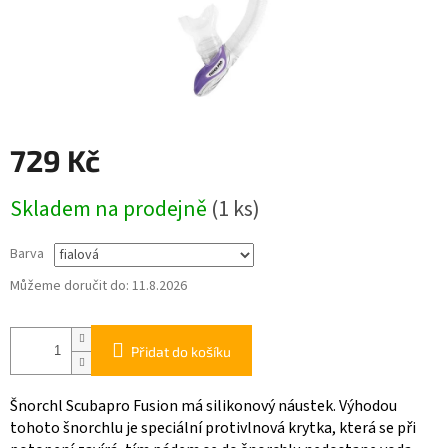
729 Kč
Měrná
Skladem na prodejně
(1 ks)
cena:
Barva
Můžeme doručit do:
11.8.2026
Přidat do košíku
Šnorchl Scubapro Fusion má silikonový náustek. Výhodou
tohoto šnorchlu je speciální protivlnová krytka, která se při