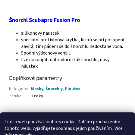
Šnorchl Scubapro Fusion Pro
silikonový náustek.
speciální protivlnová krytka, která se při potopení
zavírá, tím pádem se do šnorchlu nedostane voda.
Spodní výdechový ventil.
Lze dokoupit: náhradní držák šnochlu, nový
náustek
Doplňkové parametry
Kategorie
:
Masky, Šnorchly, Ploutve
Záruka
:
2 roky
Z
á
Tento web používá soubory cookie. Dalším procházením
Webové stránky Divecentra CZ
p
tohoto webu vyjadřujete souhlas s jejich používáním.. Více
a