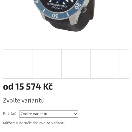
od
15 574 Kč
Měrná
Zvolte variantu
cena:
Počítač
Můžeme doručit do:
Zvolte variantu