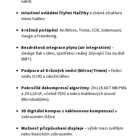
nabití.
Intuitivní ovládání čtyřmi tlačítky
a známá struktura
menu Galileo.
6 režimů potápění
: Air/Nitrox, Trimix, CCR, Sidemount,
Gauge a Freediving.
Bezdrátová integrace plynu (air integration)
–
sleduje tlak v lahvi, spotřebu i reálný zbývající čas na dně
(RBT).
Podpora až 8 různých směsí (Nitrox/Trimix)
+ ředicí
směs (CCR) a záložní láhev.
Pokročilé dekompresní algoritmy
: ZH-L16 ADT MB PMG
a ZH-L16 GF, včetně PDIS a mikro-bublinových úrovní
(Microbubbles).
3D digitální kompas s náklonovou kompenzací
a
zobrazením růžice.
Možnost přizpůsobení displeje
– výběr mezi světlým
nebo klasickým zobrazením.