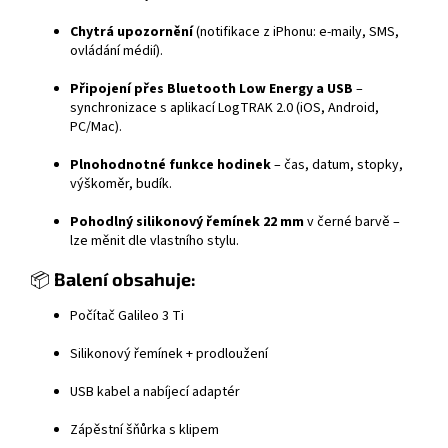
Chytrá upozornění
(notifikace z iPhonu: e-maily, SMS,
ovládání médií).
Připojení přes Bluetooth Low Energy a USB
–
synchronizace s aplikací LogTRAK 2.0 (iOS, Android,
PC/Mac).
Plnohodnotné funkce hodinek
– čas, datum, stopky,
výškoměr, budík.
Pohodlný silikonový řemínek 22 mm
v černé barvě –
lze měnit dle vlastního stylu.
📦
Balení obsahuje:
Počítač Galileo 3 Ti
Silikonový řemínek + prodloužení
USB kabel a nabíjecí adaptér
Zápěstní šňůrka s klipem