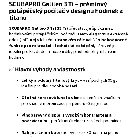
SCUBAPRO Galileo 3 Ti – prémiový
potápěčský počítač v designu hodinek z
titanu
SCUBAPRO Galileo 3 Ti (G3 Ti)
představuje špičku mezi
hodinkovými potápěčskými počítači. Tento elegantní a extrémně
odolný přístroj v lehkém
titanovém těle
nabízí
plnohodnotné
funkce pro rekreační i technické potápění
, zároveň je
ideální pro každodenní nošení díky plnohodnotným funkcím
hodinek.
✅
Hlavní výhody a vlastnosti:
Lehký a odolný titanový kryt
– váží pouhých 99 g,
ideální pro dlouhodobé nošení.
Otočná nerezová luneta
s luminiscenčními značkami
pro snadné měření času při ponoru (Gauge mód).
Plnobarevný displej s vysokým kontrastem a
podsvícením
– perfektní čitelnost za všech podmínek.
Nabíjecí Li-ion baterie
– výdrž až 30 hodin na jedno