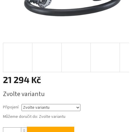
21 294 Kč
Měrná
Zvolte variantu
cena:
Připojení
Můžeme doručit do:
Zvolte variantu