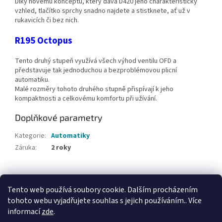
Díky novému konceptu, který dává D420 jeho charakteristický
vzhled, tlačítko sprchy snadno najdete a stistknete, ať už v
rukavicích či bez nich.
R195 Octopus
Tento druhý stupeň využívá všech výhod ventilu OFD a
představuje tak jednoduchou a bezproblémovou plicní
automatiku.
Malé rozměry tohoto druhého stupně přispívají k jeho
kompaktnosti a celkovému komfortu při užívání.
Doplňkové parametry
Kategorie
:
Automatiky
Záruka
:
2 roky
Z
á
Tento web používá soubory cookie. Dalším procházením
Webové stránky Divecentra CZ
p
tohoto webu vyjadřujete souhlas s jejich používáním.. Více
a
informací
zde
.
t