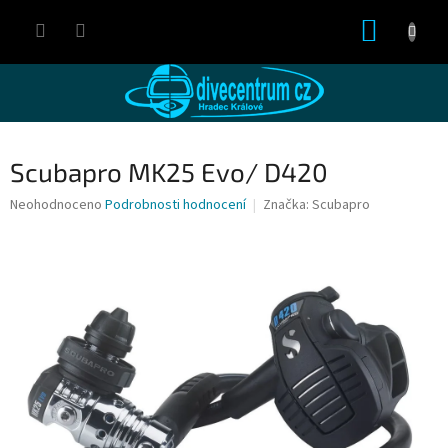
Přejít
NÁKUP
na
obsah
KOŠÍK
Scubapro MK25 Evo/ D420
Průměrné
Neohodnoceno
Podrobnosti hodnocení
Značka:
Scubapro
hodnocení
produktu
je
0,0
z
5
hvězdiček.