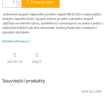
Přidat do košíku
Jedinečné spojení vlajkového prvního stupně MK25 EVO s nejnovějším
druhým stupněm D420. Spojení tohoto prvního a druhého stupně
zajišťuje excelentní výkon, spolehlivost a bezesporu se jedná o jednu z
nejkomfortnějších plicních automatik. Vyniká především snadným a
plynulým dýcháním.
Detailní informace
ZEPTAT SE
SDÍLET
Související produkty
Kód:
9111/DIN