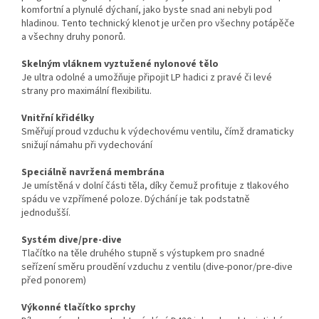
komfortní a plynulé dýchaní, jako byste snad ani nebyli pod
hladinou. Tento technický klenot je určen pro všechny potápěče
a všechny druhy ponorů.
Skelným vláknem vyztužené nylonové tělo
Je ultra odolné a umožňuje připojit LP hadici z pravé či levé
strany pro maximální flexibilitu.
Vnitřní křidélky
Směřují proud vzduchu k výdechovému ventilu, čímž dramaticky
snižují námahu při vydechování
Speciálně navržená membrána
Je umístěná v dolní části těla, díky čemuž profituje z tlakového
spádu ve vzpřímené poloze. Dýchání je tak podstatně
jednodušší.
Systém dive/pre-dive
Tlačítko na těle druhého stupně s výstupkem pro snadné
seřízení směru proudění vzduchu z ventilu (dive-ponor/pre-dive
před ponorem)
Výkonné tlačítko sprchy