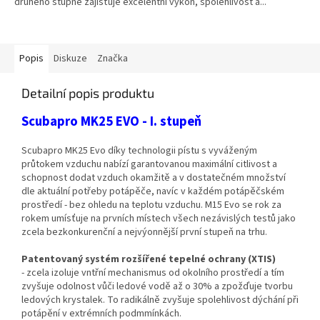
druhého stupně zajišťuje excelentní výkon, spolehlivost a...
Popis
Diskuze
Značka
Detailní popis produktu
Scubapro MK25 EVO - I. stupeň
Scubapro MK25 Evo díky technologii pístu s vyváženým
průtokem vzduchu nabízí garantovanou maximální citlivost a
schopnost dodat vzduch okamžitě a v dostatečném množství
dle aktuální potřeby potápěče, navíc v každém potápěčském
prostředí - bez ohledu na teplotu vzduchu. M15 Evo se rok za
rokem umísťuje na prvních místech všech nezávislých testů jako
zcela bezkonkurenční a nejvýonnější první stupeň na trhu.
Patentovaný systém rozšířené tepelné ochrany (XTIS)
- zcela izoluje vntřní mechanismus od okolního prostředí a tím
zvyšuje odolnost vůči ledové vodě až o 30% a zpožďuje tvorbu
ledových krystalek. To radikálně zvyšuje spolehlivost dýchání při
potápění v extrémních podmmínkách.