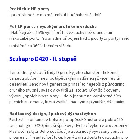
Protilehlé HP porty
- první stupeň je možné umístit buď nahoru či dolů
Pět LP portů s vysokým průtokem vzduchu
- Nabízejí až o 15% vyšší průtok vzduchu než standartní
nízkotlaké porty Pro snadné připojení hadic jsou tyto porty navíc
umístěné na 360°otočném středu.
Scubapro D420 - II. stupeň
Tento druhý stupeň třídy D je i díky jeho charkteristickému
vzhledu oblíben mezi potápěčskými nadšenci již více než tři
desetiletí. Jeho nová generace přináší to nejlepší z původního
druhého stupně, avšak v kvalitě 21. století. Díky špičkovému
výkonu, spolehlivosti a stylu jde o jednu z nejkomfortnějších
plicních automatik, která vyniká snadným a plynulým dýcháním.
Nadčasový design, špičkový dýchací výkon
Perfektní kombinace bohaté potápěčské historie a pokročilé
technologie. D420 přináší špičkový dýchací výkon v provedení v
klasickém stylu. Jeho součástí je zcela nový vyvážený ventil s
progresivní regulací průtoku, který zajistí dostatek vzduchu pro