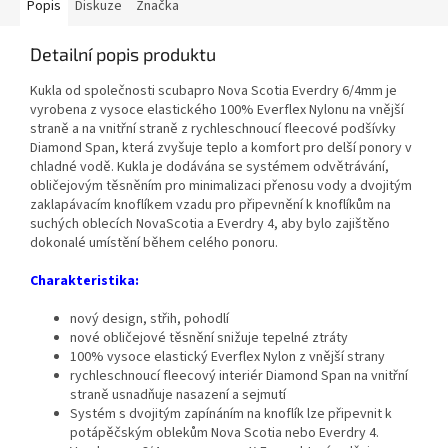
Popis
Diskuze
Značka
Detailní popis produktu
Kukla od společnosti scubapro Nova Scotia Everdry 6/4mm je
vyrobena z vysoce elastického 100% Everflex Nylonu na vnější
straně a na vnitřní straně z rychleschnoucí fleecové podšívky
Diamond Span, která zvyšuje teplo a komfort pro delší ponory v
chladné vodě. Kukla je dodávána se systémem odvětrávání,
obličejovým těsněním pro minimalizaci přenosu vody a dvojitým
zaklapávacím knoflíkem vzadu pro připevnění k knoflíkům na
suchých oblecích NovaScotia a Everdry 4, aby bylo zajištěno
dokonalé umístění během celého ponoru.
Charakteristika:
nový design, střih, pohodlí
nové obličejové těsnění snižuje tepelné ztráty
100% vysoce elastický Everflex Nylon z vnější strany
rychleschnoucí fleecový interiér Diamond Span na vnitřní
straně usnadňuje nasazení a sejmutí
Systém s dvojitým zapínáním na knoflík lze připevnit k
potápěčským oblekům Nova Scotia nebo Everdry 4.