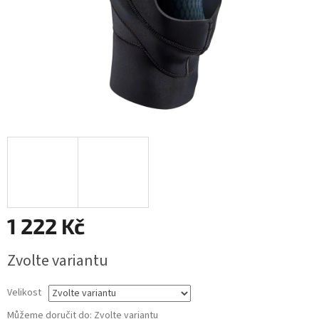
1 222 Kč
Měrná
Zvolte variantu
cena:
Velikost
Můžeme doručit do:
Zvolte variantu