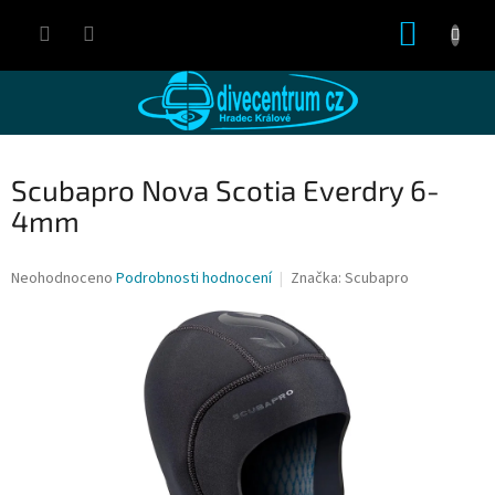
Přejít
NÁKUP
na
obsah
KOŠÍK
Scubapro Nova Scotia Everdry 6-
4mm
Průměrné
Neohodnoceno
Podrobnosti hodnocení
Značka:
Scubapro
hodnocení
produktu
je
0,0
z
5
hvězdiček.