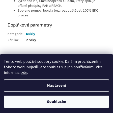
Vyrobeno z 6/4 mm neoprenu X-Foam, který splňuje
přísné předpisy PAH a REACH.
Spojeno pomocí lepidla bez rozpouštědel, 100% EKO
proces
Doplňkové parametry
Kategorie
:
Kukly
Záruka
:
2 roky
Z
á
Tento web používá soubory cookie. Dalším procházením
Webové stránky Divecentra CZ
p
tohoto webu vyjadřujete souhlas s jejich používáním.. Více
a
informací
zde
.
t
í
Nastavení
Vytvořil Shoptet
Souhlasím
Copyright 2026
Divecentrum CZ
. Všechna práva vyhrazena.