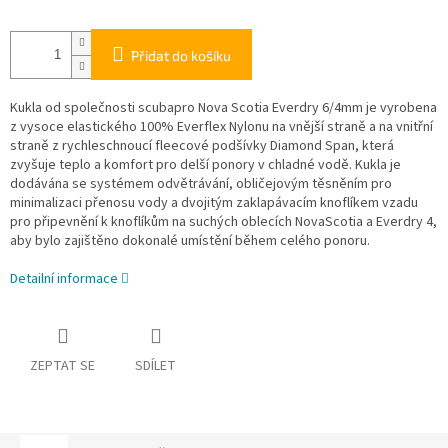
Přidat do košíku
Kukla od společnosti scubapro Nova Scotia Everdry 6/4mm je vyrobena
z vysoce elastického 100% Everflex Nylonu na vnější straně a na vnitřní
straně z rychleschnoucí fleecové podšívky Diamond Span, která
zvyšuje teplo a komfort pro delší ponory v chladné vodě. Kukla je
dodávána se systémem odvětrávání, obličejovým těsněním pro
minimalizaci přenosu vody a dvojitým zaklapávacím knoflíkem vzadu
pro připevnění k knoflíkům na suchých oblecích NovaScotia a Everdry 4,
aby bylo zajištěno dokonalé umístění během celého ponoru.
Detailní informace
ZEPTAT SE
SDÍLET