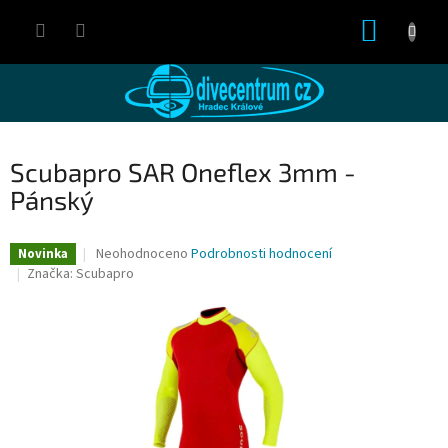
Přejít
NÁKUP
na
obsah
KOŠÍK
Scubapro SAR Oneflex 3mm -
Pánský
Průměrné
Neohodnoceno
Podrobnosti hodnocení
Novinka
hodnocení
Značka:
Scubapro
produktu
je
0,0
z
5
hvězdiček.