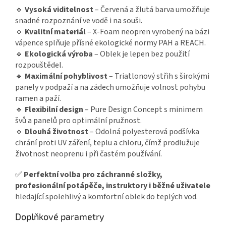
🔹
Vysoká viditelnost
– Červená a žlutá barva umožňuje
snadné rozpoznání ve vodě i na souši.
🔹
Kvalitní materiál
– X-Foam neopren vyrobený na bázi
vápence splňuje přísné ekologické normy PAH a REACH.
🔹
Ekologická výroba
– Oblek je lepen bez použití
rozpouštědel.
🔹
Maximální pohyblivost
– Triatlonový střih s širokými
panely v podpaží a na zádech umožňuje volnost pohybu
ramen a paží.
🔹
Flexibilní design
– Pure Design Concept s minimem
švů a panelů pro optimální pružnost.
🔹
Dlouhá životnost
– Odolná polyesterová podšívka
chrání proti UV záření, teplu a chloru, čímž prodlužuje
životnost neoprenu i při častém používání.
✅
Perfektní volba pro záchranné složky,
profesionální potápěče, instruktory i běžné uživatele
hledající spolehlivý a komfortní oblek do teplých vod.
Doplňkové parametry