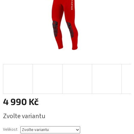
4 990 Kč
Měrná
Zvolte variantu
cena:
Velikost