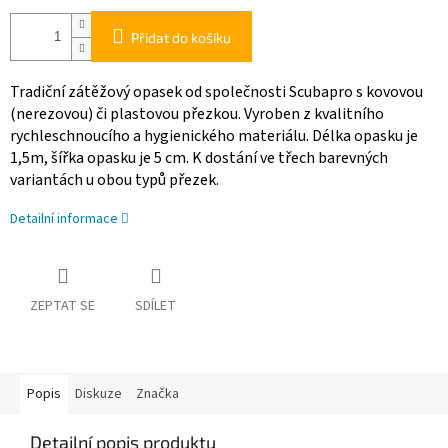
Přidat do košíku
Tradiční zátěžový opasek od společnosti Scubapro s kovovou
(nerezovou) či plastovou přezkou. Vyroben z kvalitního
rychleschnoucího a hygienického materiálu. Délka opasku je
1,5m, šířka opasku je 5 cm. K dostání ve třech barevných
variantách u obou typů přezek.
Detailní informace
ZEPTAT SE
SDÍLET
Popis
Diskuze
Značka
Detailní popis produktu