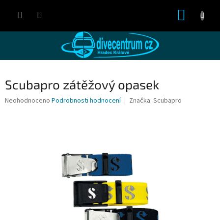
Přejít
NÁKUP
na
obsah
KOŠÍK
Scubapro zátěžový opasek
Průměrné
Neohodnoceno
Podrobnosti hodnocení
Značka:
Scubapro
hodnocení
produktu
je
0,0
z
5
hvězdiček.