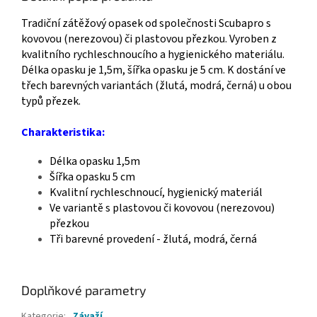
Tradiční zátěžový opasek od společnosti Scubapro s
kovovou (nerezovou) či plastovou přezkou. Vyroben z
kvalitního rychleschnoucího a hygienického materiálu.
Délka opasku je 1,5m, šířka opasku je 5 cm. K dostání ve
třech barevných variantách (žlutá, modrá, černá) u obou
typů přezek.
Charakteristika:
Délka opasku 1,5m
Šířka opasku 5 cm
Kvalitní rychleschnoucí, hygienický materiál
Ve variantě s plastovou či kovovou (nerezovou)
přezkou
Tři barevné provedení - žlutá, modrá, černá
Doplňkové parametry
Kategorie
:
Závaží