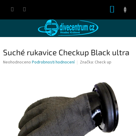
Přejít
NÁKUP
na
obsah
KOŠÍK
Suché rukavice Checkup Black ultra
Průměrné
Neohodnoceno
Podrobnosti hodnocení
Značka:
Check up
hodnocení
produktu
je
0,0
z
5
hvězdiček.