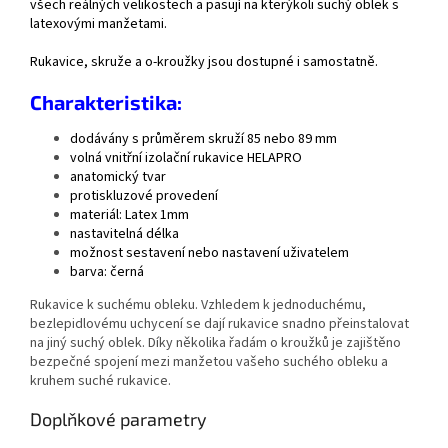
všech reálných velikostech a pasují na kterýkoli suchý oblek s
latexovými manžetami.
Rukavice, skruže a o-kroužky jsou dostupné i samostatně.
Charakteristika:
dodávány s průměrem skruží 85 nebo 89 mm
volná vnitřní izolační rukavice HELAPRO
anatomický tvar
protiskluzové provedení
materiál: Latex 1mm
nastavitelná délka
možnost sestavení nebo nastavení uživatelem
barva: černá
Rukavice k suchému obleku. Vzhledem k jednoduchému,
bezlepidlovému uchycení se dají rukavice snadno přeinstalovat
na jiný suchý oblek. Díky několika řadám o kroužků je zajištěno
bezpečné spojení mezi manžetou vašeho suchého obleku a
kruhem suché rukavice.
Doplňkové parametry