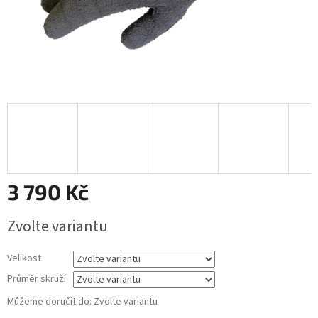
3 790 Kč
Měrná
Zvolte variantu
cena:
Velikost
Průměr skruží
Můžeme doručit do:
Zvolte variantu