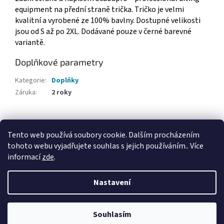
equipment na přední straně trička. Tričko je velmi
kvalitní a vyrobené ze 100% bavlny. Dostupné velikosti
jsou od S až po 2XL. Dodávané pouze v černé barevné
variantě.
Doplňkové parametry
Kategorie
:
Doplňky
Záruka
:
2 roky
Z
á
Tento web používá soubory cookie. Dalším procházením
Webové stránky Divecentra CZ
p
tohoto webu vyjadřujete souhlas s jejich používáním.. Více
a
informací
zde
.
t
í
Nastavení
Vytvořil Shoptet
Souhlasím
Copyright 2026
Divecentrum CZ
. Všechna práva vyhrazena.