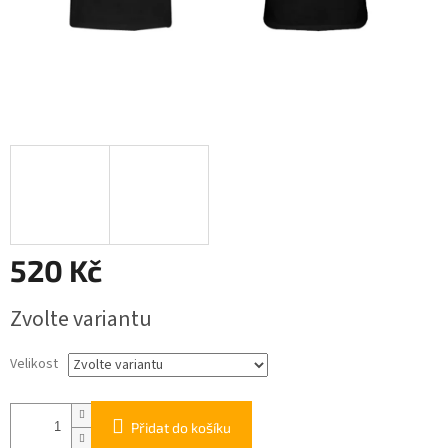
520 Kč
Měrná
Zvolte variantu
cena:
Velikost
Přidat do košíku