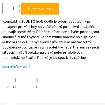
Přidat do košíku
Kompaktní SUUNTO EON CORE je výborný společník při
potápění pro všechny, od začátečníků po aktivní potápěče
objevující nové světy. Důležité informace o Tvém ponoru jsou
snadno čitelné z vysoce kontrastního barevného displeje s
velkými znaky. Plně vybavený a uživatelem nastavitelný
potápěčský počítač je Tvým spolehlivým partnerem ve všech
situacích, ať při průzkumu vraků nebo při obdivování
podmořského života. Poprvé je k dispozici i v češtině.
Detailní informace
ZEPTAT SE
SDÍLET