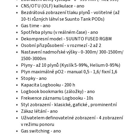
CNS/OTU (OLF) kalkulace - ano
Bezdrátová zobrazení tlaku plynů - volitelné (až
10-ti různých láhví se Suunto Tank PODs)
Gas time - ano
Spotřeba plynu (v reálném čase) - ano
Dekompresní model - SUUNTO FUSED RGBM
Osobní přizpůsobení - v rozmezí -2 až 2
Nastavení nadmořské výšky - 0-300m/ 300-1500m/
1500-3000m
Plyny - až 10 plynů (Kyslík 5-99%, Helium 0-95%)
Plyn maximálně pO2 - manual 0,5 - 1,6/ fixní 1,6
Stopky - ano
Kapacita Logbooku - 200 h
Logbook bookmarks (záložky) - ano
Frekvence záznamu Logbooku - 10s
Styl zobrazení - klasické, gafické , prominentní
Zákaz létání - ano
Uživatelem definovatelné zobrazení - 4 zobrazení
v režimu ponoru
Gas switching - ano