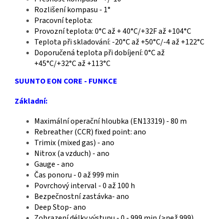
Rozlišení kompasu - 1°
Pracovní teplota:
Provozní teplota: 0°C až + 40°C/+32F až +104°C
Teplota při skladování: -20°C až +50°C/-4 až +122°C
Doporučená teplota při dobíjení: 0°C až
+45°C/+32°C až +113°C
SUUNTO EON CORE - FUNKCE
Základní:
Maximální operační hloubka (EN13319) - 80 m
Rebreather (CCR) fixed point: ano
Trimix (mixed gas) - ano
Nitrox (a vzduch) - ano
Gauge - ano
Čas ponoru - 0 až 999 min
Povrchový interval - 0 až 100 h
Bezpečnostní zastávka- ano
Deep Stop- ano
Zobrazení délky výstupu - 0 - 999 min (>než 999)