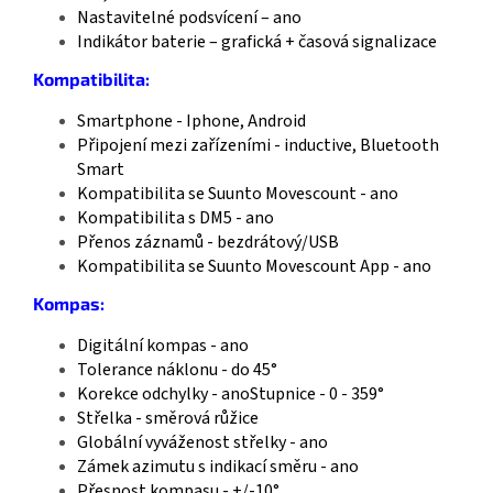
Nastavitelné podsvícení – ano
Indikátor baterie – grafická + časová signalizace
Kompatibilita:
Smartphone - Iphone, Android
Připojení mezi zařízeními - inductive, Bluetooth
Smart
Kompatibilita se Suunto Movescount - ano
Kompatibilita s DM5 - ano
Přenos záznamů - bezdrátový/USB
Kompatibilita se Suunto Movescount App - ano
Kompas:
Digitální kompas - ano
Tolerance náklonu - do 45°
Korekce odchylky - anoStupnice - 0 - 359°
Střelka - směrová růžice
Globální vyváženost střelky - ano
Zámek azimutu s indikací směru - ano
Přesnost kompasu - +/-10°