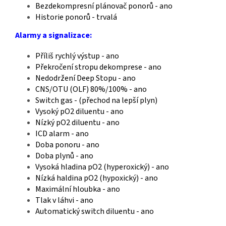
Bezdekompresní plánovač ponorů - ano
Historie ponorů - trvalá
Alarmy a signalizace:
Příliš rychlý výstup - ano
Překročení stropu dekomprese - ano
Nedodržení Deep Stopu - ano
CNS/OTU (OLF) 80%/100% - ano
Switch gas - (přechod na lepší plyn)
Vysoký pO2 diluentu - ano
Nízký pO2 diluentu - ano
ICD alarm - ano
Doba ponoru - ano
Doba plynů - ano
Vysoká hladina pO2 (hyperoxický) - ano
Nízká haldina pO2 (hypoxický) - ano
Maximální hloubka - ano
Tlak v láhvi - ano
Automatický switch diluentu - ano