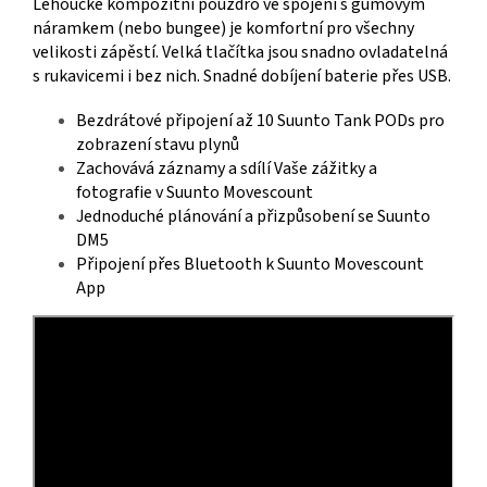
Lehoučké kompozitní pouzdro ve spojení s gumovým
náramkem (nebo bungee) je komfortní pro všechny
velikosti zápěstí. Velká tlačítka jsou snadno ovladatelná
s rukavicemi i bez nich. Snadné dobíjení baterie přes USB.
Bezdrátové připojení až 10 Suunto Tank PODs pro
zobrazení stavu plynů
Zachovává záznamy a sdílí Vaše zážitky a
fotografie v Suunto Movescount
Jednoduché plánování a přizpůsobení se Suunto
DM5
Připojení přes Bluetooth k Suunto Movescount
App