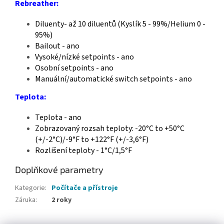
Rebreather:
Diluenty- až 10 diluentů (Kyslík 5 - 99%/Helium 0 -
95%)
Bailout - ano
Vysoké/nízké setpoints - ano
Osobní setpoints - ano
Manuální/automatické switch setpoints - ano
Teplota:
Teplota - ano
Zobrazovaný rozsah teploty: -20°C to +50°C
(+/-2°C)/-9°F to +122°F (+/-3,6°F)
Rozlišení teploty - 1°C/1,5°F
Doplňkové parametry
Kategorie
:
Počítače a přístroje
Záruka
:
2 roky