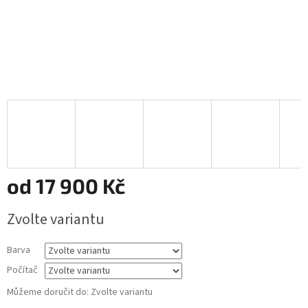
od
17 900 Kč
Měrná
Zvolte variantu
cena:
Barva
Počítač
Můžeme doručit do:
Zvolte variantu