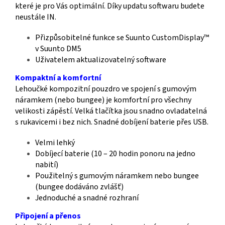
které je pro Vás optimální. Díky updatu softwaru budete
neustále IN.
Přizpůsobitelné funkce se Suunto CustomDisplay™
v Suunto DM5
Uživatelem aktualizovatelný software
Kompaktní a komfortní
Lehoučké kompozitní pouzdro ve spojení s gumovým
náramkem (nebo bungee) je komfortní pro všechny
velikosti zápěstí. Velká tlačítka jsou snadno ovladatelná
s rukavicemi i bez nich. Snadné dobíjení baterie přes USB.
Velmi lehký
Dobíjecí baterie (10 – 20 hodin ponoru na jedno
nabití)
Použitelný s gumovým náramkem nebo bungee
(bungee dodáváno zvlášť)
Jednoduché a snadné rozhraní
Připojení a přenos