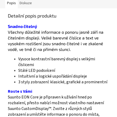
Popis
Diskuze
Detailní popis produktu
Snadno čitelný
Všechny důležité informace o ponoru jasně září na
čitelném displeji. Velké barevné číslice a text ve
vysokém rozlišení jsou snadno čitelné i ve zkalené
vodě, ve tmě či na přímém slunci.
Vysoce kontrastní barevný displej s velkými
číslicemi
Stálé LED podsvícení
Intuitivní a logické uspořádání displeje
3 styly zobrazení: klasické, grafické a prominentní
Roste s Vámi
Suunto EON Core je připraven k užívání hned po
rozbalení, přesto nabízí možnost vlastního nastavení
Suunto CustomDisplay™. Zvolte z různých stylů
zobrazení a umístěte informace o ponoru do místa,