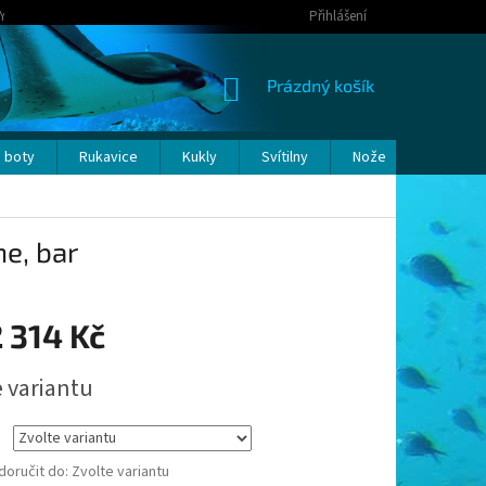
Y OSOBNÍCH ÚDAJŮ
Přihlášení
NÁKUPNÍ
Prázdný košík
KOŠÍK
 boty
Rukavice
Kukly
Svítilny
Nože
Bóje a p
e, bar
 314 Kč
e variantu
oručit do:
Zvolte variantu