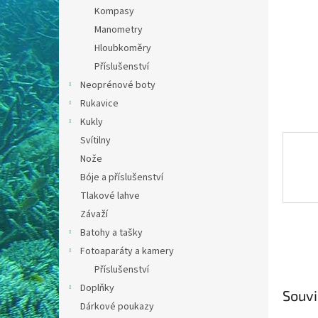
n
Kompasy
e
Manometry
l
Hloubkoměry
Příslušenství
Neoprénové boty
Rukavice
Kukly
Svítilny
Nože
Bóje a příslušenství
Tlakové lahve
Závaží
Batohy a tašky
Fotoaparáty a kamery
Příslušenství
Doplňky
Souvi
Dárkové poukazy