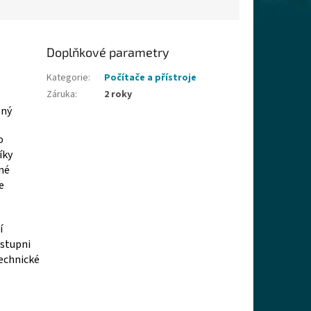
Doplňkové parametry
Kategorie
:
Počítače a přístroje
Záruka
:
2 roky
lný
o
íky
né
e
í
 stupni
technické