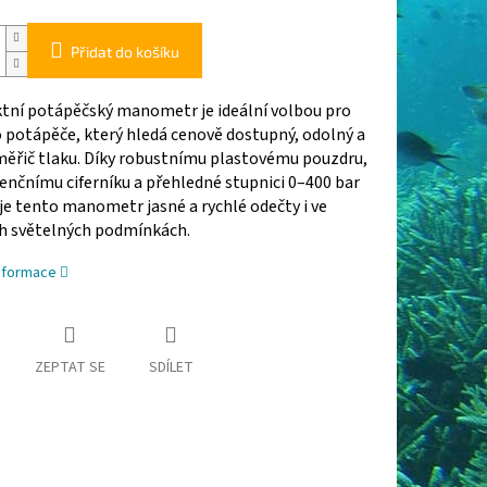
Přidat do košíku
ní potápěčský manometr je ideální volbou pro
 potápěče, který hledá cenově dostupný, odolný a
měřič tlaku. Díky robustnímu plastovému pouzdru,
enčnímu ciferníku a přehledné stupnici 0–400 bar
e tento manometr jasné a rychlé odečty i ve
h světelných podmínkách.
informace
ZEPTAT SE
SDÍLET