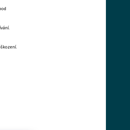
pod
vání.
oškození.