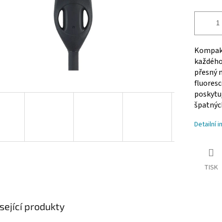
Kompakt
každého
přesný 
fluoresc
poskytuj
špatnýc
Detailní 
TISK
sející produkty