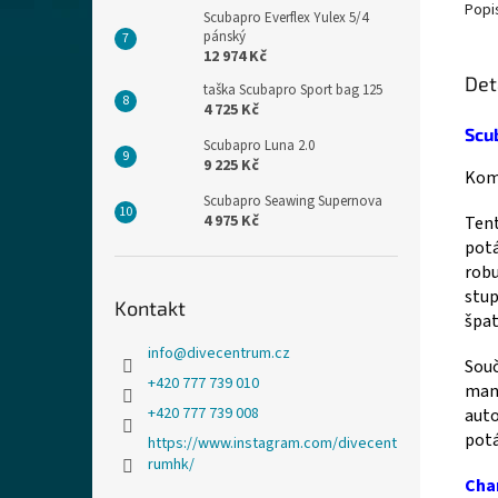
Popi
Scubapro Everflex Yulex 5/4
pánský
12 974 Kč
Det
taška Scubapro Sport bag 125
4 725 Kč
Scu
Scubapro Luna 2.0
9 225 Kč
Komp
Scubapro Seawing Supernova
4 975 Kč
Tent
potá
robu
stup
Kontakt
špat
info
@
divecentrum.cz
Souč
+420 777 739 010
mano
+420 777 739 008
auto
potá
https://www.instagram.com/divecent
rumhk/
Char