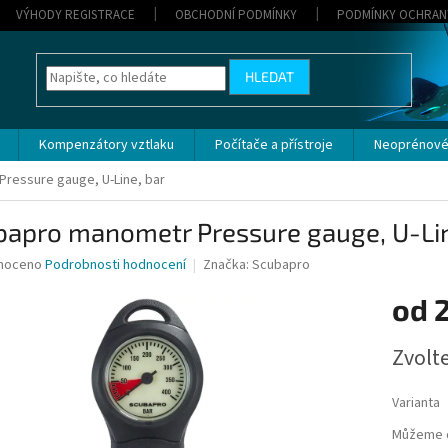
VÝHODY REGISTRACE
OBCHODNÍ PODMÍNKY
PODMÍNKY OCHRAN
HLEDAT
Kompenzátory vztlaku
Počítače a přístroje
Neoprénové
ressure gauge, U-Line, bar
bapro manometr Pressure gauge, U-Lin
né
noceno
Podrobnosti hodnocení
Značka:
Scubapro
ní
od
2
u
Měrná
Zvolt
cena:
ek.
Varianta
Můžeme d