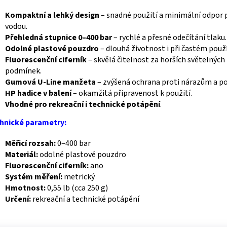
Kompaktní a lehký design
– snadné použití a minimální odpor 
vodou.
Přehledná stupnice 0–400 bar
– rychlé a přesné odečítání tlaku.
Odolné plastové pouzdro
– dlouhá životnost i při častém použí
Fluorescenční ciferník
– skvělá čitelnost za horších světelných
podmínek.
Gumová U-Line manžeta
– zvýšená ochrana proti nárazům a p
HP hadice v balení
– okamžitá připravenost k použití.
Vhodné pro rekreační i technické potápění
.
hnické parametry:
Měřicí rozsah:
0–400 bar
Materiál:
odolné plastové pouzdro
Fluorescenční ciferník:
ano
Systém měření:
metrický
Hmotnost:
0,55 lb (cca 250 g)
Určení:
rekreační a technické potápění