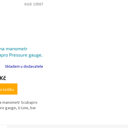
Kód:
10567
 na manometr
pro Pressure gauge,
e, bar
Skladem u dodavatele
 Kč
o košíku
na manometr Scubapro
re gauge, U-Line, bar