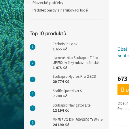
Plavecké potřeby
Paddleboardy a nafukovací lodě
Top 10 produktů
Technisub Look
Obal
1 655 Kč
Scuba
Lycrové triko Scubapro T-flex
U-Lin
UPF50, krátký rukáv - dámské
1 475 Kč
Scubapro Hydros Pro 2 BCD
673
20 774 Kč
D
Sealife Sportdiver S
7 700 Kč
Obal 
Scubapro Navigator Lite
Pressu
12 194 Kč
MK25 EVO DIN 300/S620 Ti White
24 190 Kč