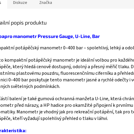
s
Diskuze
Značka
ailní popis produktu
bapro manometr Pressure Gauge, U-Line, Bar
aktní potápěčský manometr 0–400 bar – spolehlivý, lehký a odo
o kompaktní potápěčský manometr je ideální volbou pro každéh
pěče, který hledá cenově dostupný, odolný a přesný měřič tlaku. D
stnímu plastovému pouzdru, fluorescenčnímu ciferníku a přehled
nici 0–400 bar poskytuje tento manometr jasné a rychlé odečty i v
ných světelných podmínkách.
ástí balení je také gumová ochranná manžeta U-Line, která chrán
metr před nárazy, a HP hadice pro okamžité připojení k prvnímu
matiky. Manometr je vhodný jak pro rekreační potápění, tak pro 
pěče, kteří vyžadují spolehlivý přehled o tlaku v láhvi.
akteristika: