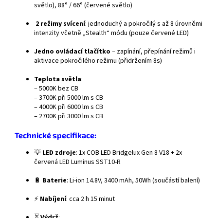
světlo), 88° / 66° (červené světlo)
2 režimy svícení
: jednoduchý a pokročilý s až 8 úrovněmi
intenzity včetně „Stealth“ módu (pouze červené LED)
Jedno ovládací tlačítko
– zapínání, přepínání režimů i
aktivace pokročilého režimu (přidržením 8s)
Teplota světla
:
– 5000K bez CB
– 3700K při 5000 lm s CB
– 4000K při 6000 lm s CB
– 2700K při 3000 lm s CB
Technické specifikace:
💡
LED zdroje
: 1x COB LED Bridgelux Gen 8 V18 + 2x
červená LED Luminus SST10-R
🔋
Baterie
: Li-ion 14.8V, 3400 mAh, 50Wh (součástí balení)
⚡
Nabíjení
: cca 2 h 15 minut
⏳
Výdrž
: