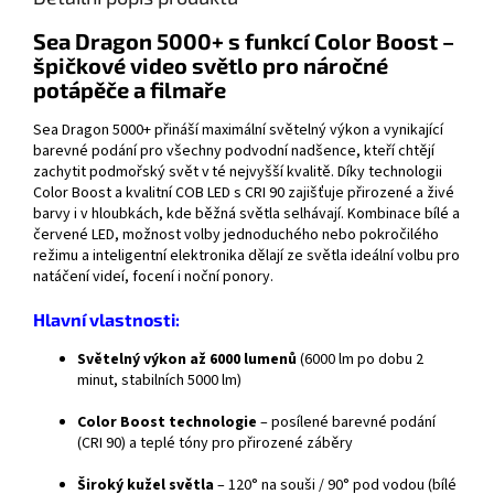
Sea Dragon 5000+ s funkcí Color Boost –
špičkové video světlo pro náročné
potápěče a filmaře
Sea Dragon 5000+ přináší maximální světelný výkon a vynikající
barevné podání pro všechny podvodní nadšence, kteří chtějí
zachytit podmořský svět v té nejvyšší kvalitě. Díky technologii
Color Boost a kvalitní COB LED s CRI 90 zajišťuje přirozené a živé
barvy i v hloubkách, kde běžná světla selhávají. Kombinace bílé a
červené LED, možnost volby jednoduchého nebo pokročilého
režimu a inteligentní elektronika dělají ze světla ideální volbu pro
natáčení videí, focení i noční ponory.
Hlavní vlastnosti:
Světelný výkon až 6000 lumenů
(6000 lm po dobu 2
minut, stabilních 5000 lm)
Color Boost technologie
– posílené barevné podání
(CRI 90) a teplé tóny pro přirozené záběry
Široký kužel světla
– 120° na souši / 90° pod vodou (bílé