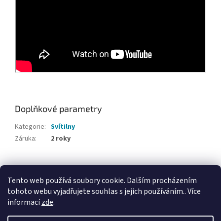
Doplňkové parametry
Kategorie
:
Svítilny
Záruka
:
2 roky
Z
á
Tento web používá soubory cookie. Dalším procházením
Webové stránky Divecentra CZ
p
tohoto webu vyjadřujete souhlas s jejich používáním.. Více
a
informací
zde
.
t