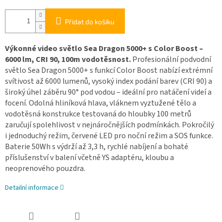
Přidat do košíku
Výkonné video světlo Sea Dragon 5000+ s Color Boost –
6000 lm, CRI 90, 100m vodotěsnost.
Profesionální podvodní
světlo Sea Dragon 5000+ s funkcí Color Boost nabízí extrémní
svítivost až 6000 lumenů, vysoký index podání barev (CRI 90) a
široký úhel záběru 90° pod vodou – ideální pro natáčení videí a
focení. Odolná hliníková hlava, vláknem vyztužené tělo a
vodotěsná konstrukce testovaná do hloubky 100 metrů
zaručují spolehlivost v nejnáročnějších podmínkách. Pokročilý
i jednoduchý režim, červené LED pro noční režim a SOS funkce.
Baterie 50Wh s výdrží až 3,3 h, rychlé nabíjení a bohaté
příslušenství v balení včetně YS adaptéru, kloubu a
neoprenového pouzdra.
Detailní informace