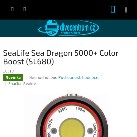
Přejít
NÁKUP
na
obsah
KOŠÍK
SeaLife Sea Dragon 5000+ Color
Boost (SL680)
10513
Průměrné
Neohodnoceno
Podrobnosti hodnocení
Novinka
hodnocení
Značka:
Sealife
produktu
je
0,0
z
5
hvězdiček.