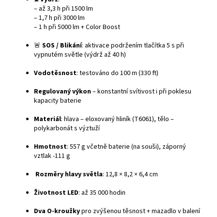
– až 3,3 h při 1500 lm
– 1,7 h při 3000 lm
– 1 h při 5000 lm + Color Boost
🚨
SOS / Blikání
: aktivace podržením tlačítka 5 s při
vypnutém světle (výdrž až 40 h)
Vodotěsnost
: testováno do 100 m (330 ft)
Regulovaný výkon
– konstantní svítivost i při poklesu
kapacity baterie
Materiál
: hlava – eloxovaný hliník (T6061), tělo –
polykarbonát s výztuží
Hmotnost
: 557 g včetně baterie (na souši), záporný
vztlak -111 g
Rozměry hlavy světla
: 12,8 × 8,2 × 6,4 cm
Životnost LED
: až 35 000 hodin
Dva O-kroužky
pro zvýšenou těsnost + mazadlo v balení