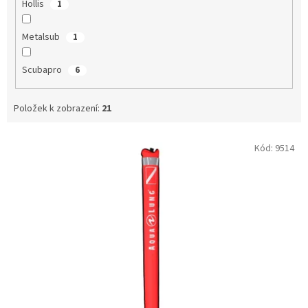
Hollis
1
Metalsub
1
Scubapro
6
Položek k zobrazení:
21
V
Kód:
9514
ý
p
i
s
p
r
o
d
u
k