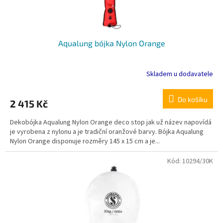
t
ů
Aqualung bójka Nylon Orange
Skladem u dodavatele
Do košíku
2 415 Kč
Dekobójka Aqualung Nylon Orange deco stop jak už název napovídá
je vyrobena z nylonu a je tradiční oranžové barvy. Bójka Aqualung
Nylon Orange disponuje rozměry 145 x 15 cm a je...
Kód:
10294/30K