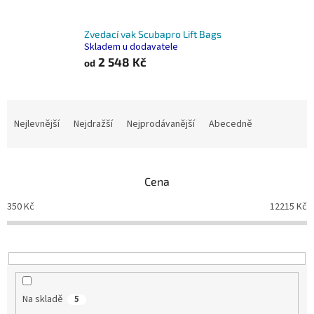
Zvedací vak Scubapro Lift Bags
Skladem u dodavatele
2 548 Kč
od
Ř
a
Nejlevnější
Nejdražší
Nejprodávanější
Abecedně
z
e
n
Cena
í
p
350
Kč
12215
Kč
r
o
d
u
k
t
Na skladě
5
ů